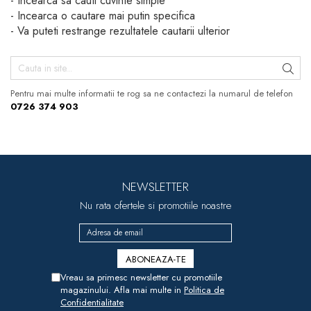
- Incearca sa cauti cuvinte simple
Jucarii pentru bebelusi
Produse de protecție
- Incearca o cautare mai putin specifica
Cărucioare copii
mobilier industrial
Jocuri de familie sau grup
- Va puteti restrange rezultatele cautarii ulterior
Accesorii Cărucioare
Bandă avertizare
Masinute, avioane,
Set protecții copii
motociclete
Scaune auto copii
Jocuri de pictura si desen
Pentru mai multe informatii te rog sa ne contactezi la numarul de telefon
0726 374 903
Siguranță auto copii
Jucarii muzicale
Tapet protector perete
Jucării educative copii
camera copiilor
Biciclete și Triciclete
Incălzitoare biberoane
NEWSLETTER
copii
Nu rata ofertele si promotiile noastre
Termosuri, recipiente
mâncare pentru copii
Suzete bebe
Vreau sa primesc newsletter cu promotiile
Termometre copii
magazinului. Afla mai multe in
Politica de
Confidentialitate
Căști antifonice copii și