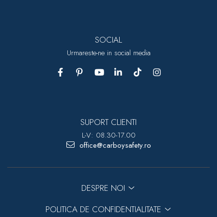
dopuri de urechi
Produse îngrijire copii
SOCIAL
Igiena copii
Urmareste-ne in social media
SUPORT CLIENTI
L-V: 08.30-17.00
office@carboysafety.ro
DESPRE NOI
POLITICA DE CONFIDENTIALITATE