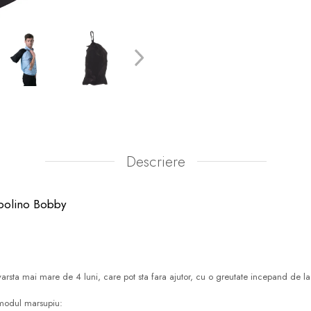
Descriere
ipolino Bobby
u varsta mai mare de 4 luni, care pot sta fara ajutor, cu o greutate incepand de l
n modul marsupiu: