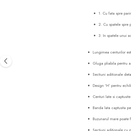
1. Cu fata spre pari
2. Cu spatele spre p
3. In spatele unui a
Lungimea centurilor este
Gluga pliabila pentru a
Sectiuni aditionale deta
Design 'H' pentru echil
Centuri late si captusi
Banda lata captusita pen
Buzunarul mare poate fi
Sectiuni aditionale cu 