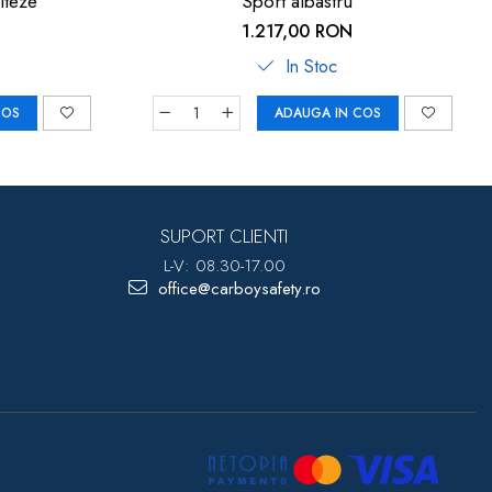
iteze
Sport albastru
1.217,00 RON
In Stoc
COS
ADAUGA IN COS
SUPORT CLIENTI
L-V: 08.30-17.00
office@carboysafety.ro