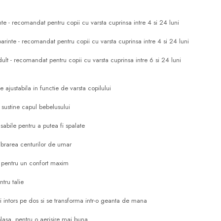
nte - recomandat pentru copii cu varsta cuprinsa intre 4 si 24 luni
arinte - recomandat pentru copii cu varsta cuprinsa intre 4 si 24 luni
dult - recomandat pentru copii cu varsta cuprinsa intre 6 si 24 luni
 ajustabila in functie de varsta copilului
 sustine capul bebelusului
sabile pentru a putea fi spalate
ibrarea centurilor de umar
te pentru un confort maxim
tru talie
 intors pe dos si se transforma intr-o geanta de mana
plasa, pentru o aerisire mai buna