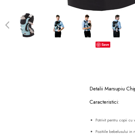
dopuri de urechi
Produse îngrijire copii
Igiena copii
Save
Detalii Marsupiu Ch
Caracteristici:
Potrivit pentru copii c
Pozitiile bebelusului i