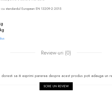
ate cu standardul European EN 13209-2:2015
kg
 kg
odus
Review-uri
(0)
doresti sa iti exprimi parerea despre acest produs poti adauga un r
SCRIE UN REVIEW