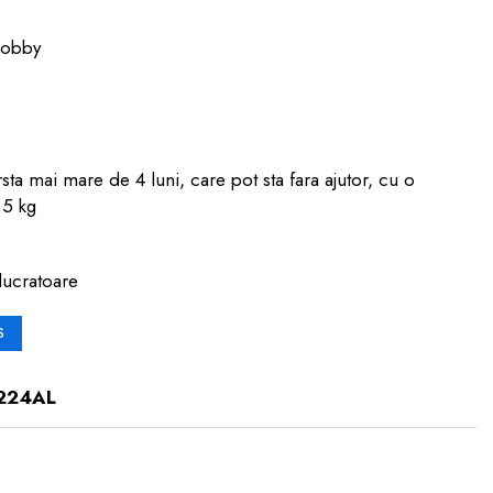
Bobby
rsta mai mare de 4 luni, care pot sta fara ajutor, cu o
.5 kg
lucratoare
S
224AL