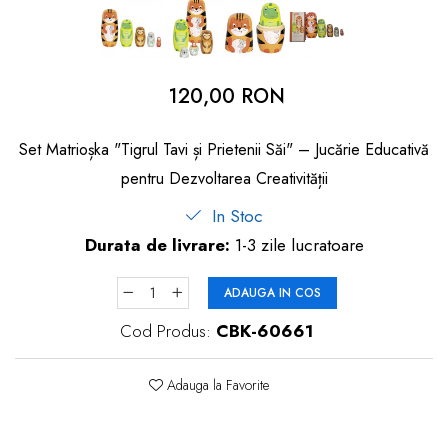
dopuri de urechi
Produse îngrijire copii
Igiena copii
120,00 RON
Set Matrioșka "Tigrul Tavi și Prietenii Săi" – Jucărie Educativă
pentru Dezvoltarea Creativității
In Stoc
Durata de livrare:
1-3 zile lucratoare
ADAUGA IN COS
Cod Produs:
CBK-60661
Adauga la Favorite