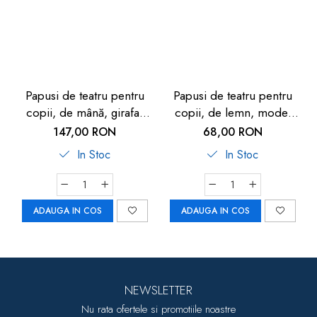
Papusi de teatru pentru
Papusi de teatru pentru
copii, de mână, girafa-
copii, de lemn, model
leu-elefant, 1 an+, set 3
dinozaur, 16cm, 3 ani+,
147,00 RON
68,00 RON
buc, Goki
Goki
In Stoc
In Stoc
ADAUGA IN COS
ADAUGA IN COS
NEWSLETTER
Nu rata ofertele si promotiile noastre