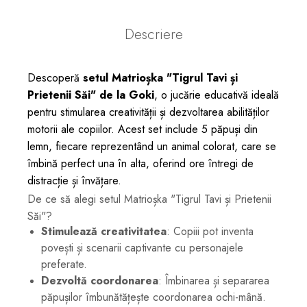
Descriere
Descoperă
setul Matrioșka "Tigrul Tavi și
Prietenii Săi" de la Goki
, o jucărie educativă ideală
pentru stimularea creativității și dezvoltarea abilităților
motorii ale copiilor. Acest set include 5 păpuși din
lemn, fiecare reprezentând un animal colorat, care se
îmbină perfect una în alta, oferind ore întregi de
distracție și învățare.
De ce să alegi setul Matrioșka "Tigrul Tavi și Prietenii
Săi"?
Stimulează creativitatea
: Copiii pot inventa
povești și scenarii captivante cu personajele
preferate.
Dezvoltă coordonarea
: Îmbinarea și separarea
păpușilor îmbunătățește coordonarea ochi-mână.