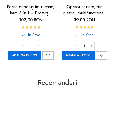
Perna bebeluș tip rucsac,
Opritor sertare, din
ham 3 în 1 – Protecție
plastic, multifunctional,
cap și spate cu design
transparent, 2 buc
102,00 RON
39,00 RON
avion
In Stoc
In Stoc
ADAUGA IN COS
ADAUGA IN COS
Recomandari