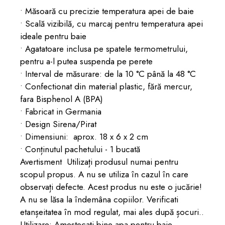
• Măsoară cu precizie temperatura apei de baie
• Scală vizibilă, cu marcaj pentru temperatura apei
ideale pentru baie
• Agatatoare inclusa pe spatele termometrului,
pentru a-l putea suspenda pe perete
• Interval de măsurare: de la 10 °C până la 48 °C
• Confectionat din material plastic, fără mercur,
fara Bisphenol A (BPA)
• Fabricat in Germania
• Design Sirena/Pirat
• Dimensiuni: aprox. 18 x 6 x 2 cm
• Conținutul pachetului - 1 bucată
Avertisment Utilizați produsul numai pentru
scopul propus. A nu se utiliza în cazul în care
observați defecte. Acest produs nu este o jucărie!
A nu se lăsa la îndemâna copiilor. Verificati
etanșeitatea în mod regulat, mai ales după șocuri..
Utilizare: Amestecați bine apa pentru baie.