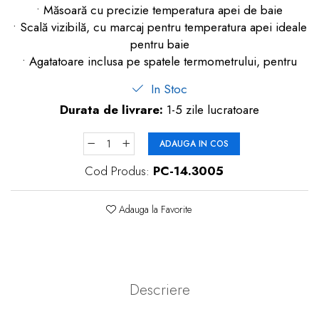
• Măsoară cu precizie temperatura apei de baie
dopuri de urechi
• Scală vizibilă, cu marcaj pentru temperatura apei ideale
Produse îngrijire copii
pentru baie
• Agatatoare inclusa pe spatele termometrului, pentru
Igiena copii
In Stoc
Durata de livrare:
1-5 zile lucratoare
ADAUGA IN COS
Cod Produs:
PC-14.3005
Adauga la Favorite
Descriere