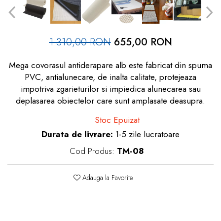
dopuri de urechi
Produse îngrijire copii
1.310,00 RON
655,00 RON
Igiena copii
Mega covorasul antiderapare alb este fabricat din spuma
PVC, antialunecare, de inalta calitate, protejeaza
impotriva zgarieturilor si impiedica alunecarea sau
deplasarea obiectelor care sunt amplasate deasupra.
Stoc Epuizat
Durata de livrare:
1-5 zile lucratoare
Cod Produs:
TM-08
Adauga la Favorite