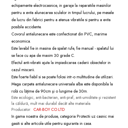
echipamente electrocasnice, in garaje la reparatiile masinilor
pentru a evita alunecarea sculelor in timpul lucrului, pe mesele
de lucru din fabrici pentru a atenua vibratiile si pentru a evita
posibile accidente.
Covorul antialunecare este confectionat din PVC, marime
economica.
Este lavabil fie in masina de spalat rufe, fie manual - spalatul lui
se face cu apa de maxim 30 grade C.
Efectul anti-vibratii ajuta la impiedicarea caderii obiectelor in
cazul miscarii.
Este foarte fiabil si se poate folosi intr-o multitudine de utilizari.
Mega carpeta antialunecare universala alba este disponibila la
rolă cu lăţime de 90cm şi o lungime de 30m.
Este ecologic, anti-bacterian, anti-praf, anti-umiditate și rezistent
la căldură, mult mai durabil decât alte materiale.
Producator:
CAR-BOY CO.LTD
In gama noastra de produse, categoria
Protectii uz casnic
mai
gasiti si alte articole utile pentru siguranta in casa.