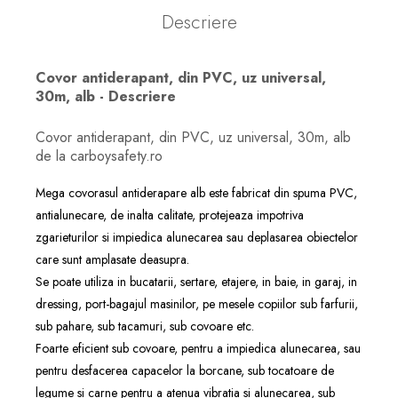
Descriere
Covor antiderapant, din PVC, uz universal,
30m, alb - Descriere
Covor antiderapant, din PVC, uz universal, 30m, alb
de la carboysafety.ro
Mega covorasul antiderapare alb este fabricat din spuma PVC,
antialunecare, de inalta calitate, protejeaza impotriva
zgarieturilor si impiedica alunecarea sau deplasarea obiectelor
care sunt amplasate deasupra.
Se poate utiliza in bucatarii, sertare, etajere, in baie, in garaj, in
dressing, port-bagajul masinilor, pe mesele copiilor sub farfurii,
sub pahare, sub tacamuri, sub covoare etc.
Foarte eficient sub covoare, pentru a impiedica alunecarea, sau
pentru desfacerea capacelor la borcane, sub tocatoare de
legume si carne pentru a atenua vibratia si alunecarea, sub