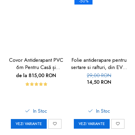
-50%
Covor Antiderapant PVC
Folie antiderapare pentru
6m Pentru Casă și
sertare si rafturi, din EVA,
Exterior | Carboysafety
1.5m
de la 815,00 RON
29,00 RON
14,50 RON
In Stoc
In Stoc
VEZI VARIANTE
VEZI VARIANTE