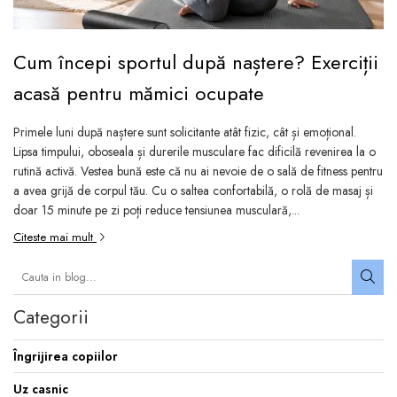
Jucarii pentru bebelusi
Produse de protecție
Cărucioare copii
mobilier industrial
Jocuri de familie sau grup
Accesorii Cărucioare
Cum începi sportul după naștere? Exerciții
Bandă avertizare
Masinute, avioane,
Set protecții copii
motociclete
acasă pentru mămici ocupate
Scaune auto copii
Jocuri de pictura si desen
Primele luni după naștere sunt solicitante atât fizic, cât și emoțional.
Siguranță auto copii
Jucarii muzicale
Lipsa timpului, oboseala și durerile musculare fac dificilă revenirea la o
rutină activă. Vestea bună este că nu ai nevoie de o sală de fitness pentru
Tapet protector perete
Jucării educative copii
a avea grijă de corpul tău. Cu o saltea confortabilă, o rolă de masaj și
camera copiilor
Biciclete și Triciclete
doar 15 minute pe zi poți reduce tensiunea musculară,...
Incălzitoare biberoane
Citeste mai mult
copii
Termosuri, recipiente
mâncare pentru copii
Categorii
Suzete bebe
Îngrijirea copiilor
Termometre copii
Uz casnic
Căști antifonice copii și