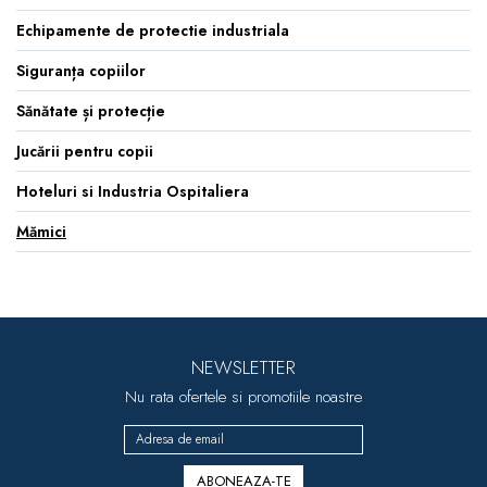
dopuri de urechi
Echipamente de protectie industriala
Produse îngrijire copii
Siguranța copiilor
Igiena copii
Sănătate și protecție
Jucării pentru copii
Hoteluri si Industria Ospitaliera
Mămici
NEWSLETTER
Nu rata ofertele si promotiile noastre