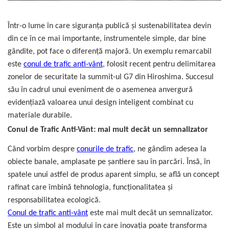
dopuri de urechi
Produse îngrijire copii
Într-o lume în care siguranța publică și sustenabilitatea devin
din ce în ce mai importante, instrumentele simple, dar bine
Igiena copii
gândite, pot face o diferență majoră. Un exemplu remarcabil
este
conul de trafic anti-vânt
, folosit recent pentru delimitarea
zonelor de securitate la summit-ul G7 din Hiroshima. Succesul
său în cadrul unui eveniment de o asemenea anvergură
evidențiază valoarea unui design inteligent combinat cu
materiale durabile.
Conul de Trafic Anti-Vânt: mai mult decât un semnalizator
Când vorbim despre
conurile de trafic
, ne gândim adesea la
obiecte banale, amplasate pe șantiere sau în parcări. Însă, în
spatele unui astfel de produs aparent simplu, se află un concept
rafinat care îmbină tehnologia, funcționalitatea și
responsabilitatea ecologică.
Conul de trafic anti-vânt
este mai mult decât un semnalizator.
Este un simbol al modului în care inovația poate transforma