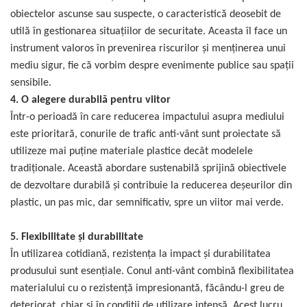
obiectelor ascunse sau suspecte, o caracteristică deosebit de
utilă în gestionarea situațiilor de securitate. Aceasta îl face un
instrument valoros în prevenirea riscurilor și menținerea unui
mediu sigur, fie că vorbim despre evenimente publice sau spații
sensibile.
4. O alegere durabilă pentru viitor
Într-o perioadă în care reducerea impactului asupra mediului
este prioritară, conurile de trafic anti-vânt sunt proiectate să
utilizeze mai puține materiale plastice decât modelele
tradiționale. Această abordare sustenabilă sprijină obiectivele
de dezvoltare durabilă și contribuie la reducerea deșeurilor din
plastic, un pas mic, dar semnificativ, spre un viitor mai verde.
5. Flexibilitate și durabilitate
În utilizarea cotidiană, rezistența la impact și durabilitatea
produsului sunt esențiale. Conul anti-vânt combină flexibilitatea
materialului cu o rezistență impresionantă, făcându-l greu de
deteriorat, chiar și în condiții de utilizare intensă. Acest lucru