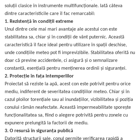
soluții clasice în instrumente multifuncționale. Iată câteva
dintre caracteristicile care îl fac remarcabil:
1. Rezistență în condiții extreme
Unul dintre cele mai mari avantaje ale acestui con este
stabilitatea sa, chiar și în condiții de vânt puternic. Această
caracteristică îl face ideal pentru utilizare în spații deschise,
unde condițiile meteo pot fi imprevizibile. Stabilitatea oferită nu
doar că previne accidentele, ci asigură și o semnalizare
constantă, esențială pentru menținerea ordinii și siguranței.
2. Protecție în fața intemperiilor
Proiectat să reziste la apă, acest con este potrivit pentru orice
mediu, indiferent de severitatea condițiilor meteo. Chiar și în
cazul ploilor torențiale sau al inundațiilor, vizibilitatea și poziția
conului rămân neafectate. Această impermeabilitate sporește
funcționalitatea sa, fiind o alegere potrivită pentru zonele cu
expunere prelungită la factorii de mediu.
3. O resursă
în siguranța publică
Datorită structurii sale, conul permite verificarea rapidă a