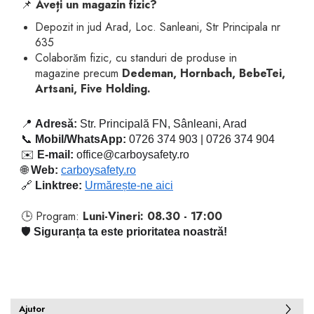
📌
Aveți un magazin fizic?
Depozit in jud Arad, Loc. Sanleani, Str Principala nr
635
Colaborăm fizic, cu standuri de produse in
magazine precum
Dedeman, Hornbach, BebeTei,
Artsani, Five Holding.
📍
Adresă:
Str. Principală FN, Sânleani, Arad
📞
Mobil/WhatsApp:
0726 374 903 | 0726 374 904
✉️
E-mail:
office@carboysafety.ro
🌐
Web:
carboysafety.ro
🔗
Linktree:
Urmărește-ne aici
🕒 Program:
Luni-Vineri: 08.30 - 17:00
🛡️
Siguranța ta este prioritatea noastră!
Ajutor