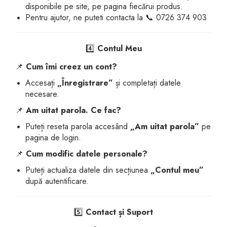
disponibile pe site, pe pagina fiecărui produs.
Pentru ajutor, ne puteti contacta la 📞 0726 374 903
4️⃣
Contul Meu
📌
Cum îmi creez un cont?
Accesați
„Înregistrare”
și completați datele
necesare.
📌
Am uitat parola. Ce fac?
Puteți reseta parola accesând
„Am uitat parola”
pe
pagina de login.
📌
Cum modific datele personale?
Puteți actualiza datele din secțiunea
„Contul meu”
după autentificare.
5️⃣
Contact și Suport