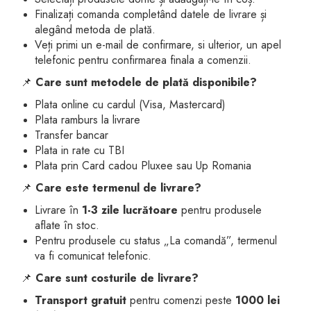
Jucarii pentru bebelusi
Produse de protecție
Finalizați comanda completând datele de livrare și
Cărucioare copii
mobilier industrial
Jocuri de familie sau grup
alegând metoda de plată.
Accesorii Cărucioare
Veți primi un e-mail de confirmare, si ulterior, un apel
Bandă avertizare
Masinute, avioane,
telefonic pentru confirmarea finala a comenzii.
Set protecții copii
motociclete
📌
Care sunt metodele de plată disponibile?
Scaune auto copii
Jocuri de pictura si desen
Plata online cu cardul (Visa, Mastercard)
Siguranță auto copii
Jucarii muzicale
Plata ramburs la livrare
Transfer bancar
Tapet protector perete
Jucării educative copii
Plata in rate cu TBI
camera copiilor
Biciclete și Triciclete
Plata prin Card cadou Pluxee sau Up Romania
Incălzitoare biberoane
📌
Care este termenul de livrare?
copii
Livrare în
1-3 zile lucrătoare
pentru produsele
Termosuri, recipiente
aflate în stoc.
mâncare pentru copii
Pentru produsele cu status „La comandă”, termenul
va fi comunicat telefonic.
Suzete bebe
📌
Care sunt costurile de livrare?
Termometre copii
Transport gratuit
pentru comenzi peste
1000 lei
Căști antifonice copii și