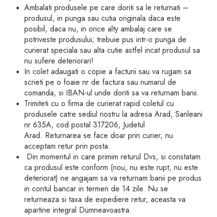
Ambalati produsele pe care doriti sa le returnati –
produsul, in punga sau cutia originala daca este
posibil, daca nu, in orice alty ambalaj care se
potriveste produsului; trebuie pus intr-o punga de
curierat speciala sau alta cutie astfel incat produsul sa
nu sufere deteriorari!
In colet adaugati o copie a facturii sau va rugam sa
scrieti pe o foaie nr de factura sau numarul de
comanda, si IBAN-ul unde doriti sa va returnam banii.
Trimiteti cu o firma de curierat rapid coletul cu
produsele catre sediul nostru la adresa Arad, Sanleani
nr 635A, cod postal 317206, Judetul
Arad. Returnarea se face doar prin curier, nu
acceptam retur prin posta.
Din momentul in care primim returul Dvs, si constatam
ca produsul este conform (nou, nu este rupt, nu este
deteriorat) ne angajam sa va returnam banii pe produs
in contul bancar in termen de 14 zile. Nu se
returneaza si taxa de expediere retur, aceasta va
apartine integral Dumneavoastra.