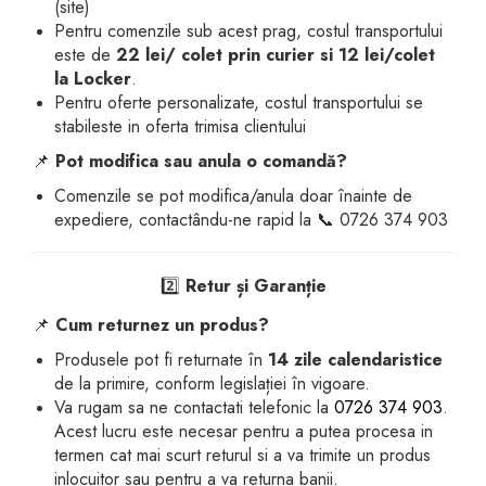
(site)
dopuri de urechi
Pentru comenzile sub acest prag, costul transportului
este de
22 lei/ colet prin curier si 12 lei/colet
Produse îngrijire copii
la Locker
.
Igiena copii
Pentru oferte personalizate, costul transportului se
stabileste in oferta trimisa clientului
📌
Pot modifica sau anula o comandă?
Comenzile se pot modifica/anula doar înainte de
expediere, contactându-ne rapid la 📞 0726 374 903
2️⃣
Retur și Garanție
📌
Cum returnez un produs?
Produsele pot fi returnate în
14 zile calendaristice
de la primire, conform legislației în vigoare.
Va rugam sa ne contactati telefonic la
0726 374 903
.
Acest lucru este necesar pentru a putea procesa in
termen cat mai scurt returul si a va trimite un produs
inlocuitor sau pentru a va returna banii.