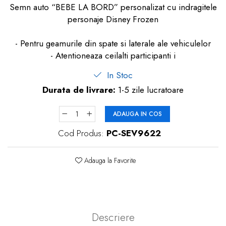
Semn auto “BEBE LA BORD” personalizat cu indragitele
dopuri de urechi
personaje Disney Frozen
Produse îngrijire copii
- Pentru geamurile din spate si laterale ale vehiculelor
Igiena copii
- Atentioneaza ceilalti participanti i
In Stoc
Durata de livrare:
1-5 zile lucratoare
ADAUGA IN COS
Cod Produs:
PC-SEV9622
Adauga la Favorite
Descriere