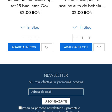
set 15 buc lemn Goki
scaune auto de bebelusi,
neagra, Reer
82,00 RON
32,00 RON
In Stoc
In Stoc
ADAUGA IN COS
ADAUGA IN COS
NEWSLETTER
Nu rata ofertele si promotiile noastre
Vreau sa primesc newsletter cu promotiile