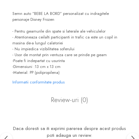
Semn auto “BEBE LA BORD” personalizat cu indragitele
personaje Disney Frozen
- Pentru geamurile din spate si laterale ale vehiculelor
- Atentioneaza ceilalti participanti in trafic ca este un copil in
masina de-a lungul calatoriei
- Nu impiedica vizibilitatea soferului
- Usor de montat prin ventuza care se prinde pe geam
-Poate fi indepartat cu usurinta
-Dimensiuni :13 cm x 13 cm
-Material: PP (polipropilena)
Informatii conformitate produs
Review-uri
(0)
Daca doresti sa iti exprimi parerea despre acest produs
poti adauga un review.