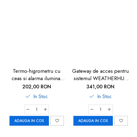
Termo-higrometru cu
Gateway de acces pentru
ceas si alarma iluminat
sistemul WEATHERHUB
TFA 60.2011
SmartHome, TFA
202,00 RON
341,00 RON
31.4000.02
In Stoc
In Stoc
ADAUGA IN COS
ADAUGA IN COS