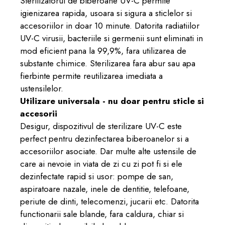
Sterilizatorul
de biberoane
UV-C permite
igienizarea rapida, usoara si sigura a sticlelor si
accesoriilor in doar 10 minute. Datorita radiatiilor
UV-C virusii, bacteriile si germenii sunt eliminati in
mod eficient pana la 99,9%, fara utilizarea de
substante chimice. Sterilizarea fara abur sau apa
fierbinte permite reutilizarea imediata a
ustensilelor.
Utilizare universala - nu doar pentru sticle si
accesorii
Desigur, dispozitivul de sterilizare UV-C este
perfect pentru dezinfectarea biberoanelor si a
accesoriilor asociate. Dar multe alte ustensile de
care ai nevoie in viata de zi cu zi pot fi si ele
dezinfectate rapid si usor: pompe de san,
aspiratoare nazale, inele de dentitie, telefoane,
periute de dinti, telecomenzi, jucarii etc. Datorita
functionarii sale blande, fara caldura, chiar si