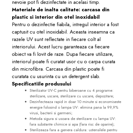
nevoie pot fi dezinfectate in acelasi timp.
Materiale de inalta calitate: carcasa din
plastic si interior din otel inoxidabil
Pentru o dezinfectie fiabila, intregul interior a fost
captusit cu otel inoxidabil. Aceasta inseamna ca
razele UV sunt reflectate in fiecare colt al
interiorului. Acest lucru garanteaza ca fiecare
obiect va fi lovit de raze. Dupa fiecare utilizare,
interiorul poate fi curatat usor cu o carpa curata
din microfibra. Carcasa din plastic poate fi
curatata cu usurinta cu un detergent slab.
Specificatiile produsului
Sterilizator UV-C pentru biberoane cu 4 programe:
sterilizare, uscare, sterilizare cu uscare, depozitare;
Dezinfecteaza rapid in doar 10 minute si economiseste
energie folosind o lampa UV: elimina pana la 99,9%
virusi, bacterii si germeni;
Metoda sigura si usoara de sterilizare cu lampa UV:
fara substante chimice si apa (fara risc de oparire);
Sterilizeaza fara a genera caldura: ustensilele pentru