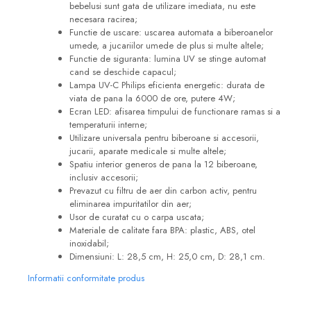
bebelusi sunt gata de utilizare imediata, nu este
necesara racirea;
Functie de uscare: uscarea automata a biberoanelor
umede, a jucariilor umede de plus si multe altele;
Functie de siguranta: lumina UV se stinge automat
cand se deschide capacul;
Lampa UV-C Philips eficienta energetic: durata de
viata de pana la 6000 de ore, putere 4W;
Ecran LED: afisarea timpului de functionare ramas si a
temperaturii interne;
Utilizare universala pentru biberoane si accesorii,
jucarii, aparate medicale si multe altele;
Spatiu interior generos de pana la 12 biberoane,
inclusiv accesorii;
Prevazut cu filtru de aer din carbon activ, pentru
eliminarea impuritatilor din aer;
Usor de curatat cu o carpa uscata;
Materiale de calitate fara BPA: plastic, ABS, otel
inoxidabil;
Dimensiuni: L: 28,5 cm, H: 25,0 cm, D: 28,1 cm.
Informatii conformitate produs