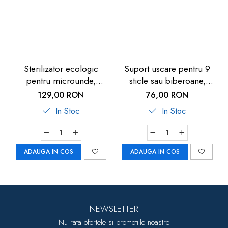
Sterilizator ecologic
Suport uscare pentru 9
pentru microunde,
sticle sau biberoane,
capacitate 4 biberoane,
pliabil, Reer 21041
129,00 RON
76,00 RON
Reer Vapostar 3295.1
In Stoc
In Stoc
ADAUGA IN COS
ADAUGA IN COS
NEWSLETTER
Nu rata ofertele si promotiile noastre