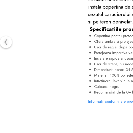
instala copertina de 
sezutul caruciorului s
si pe teren denivelat.
Specificatiile pro
Copertina pentru protec
Ofera umbra si protejea
Usor de reglat dupa poz
Protejeaza impotriva vant
Instalare rapida si usoa
Usor de strans, nu nec
Dimensiuni: aprox. 34
Material: 100% poliest
Intretinere: lavabila la
Culoare: negru
Recomandat de la 0+ l
Informatii conformitate pr