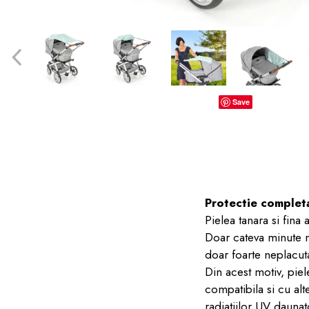
dopuri de urechi
Produse îngrijire copii
Igiena copii
Save
Protectie completa
Pielea tanara si fina
Doar cateva minute ne
doar foarte neplacuta
Din acest motiv, pie
compatibila si cu alt
radiatiilor UV daunat