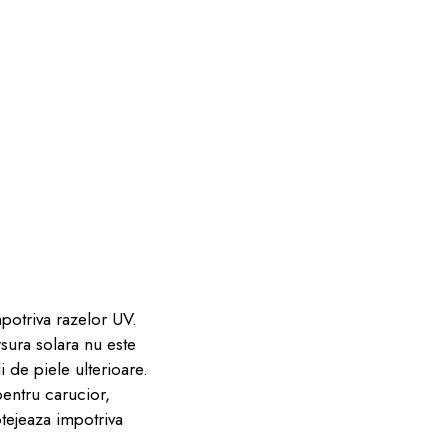
mpotriva razelor UV.
rsura solara nu este
i de piele ulterioare.
pentru carucior,
otejeaza impotriva