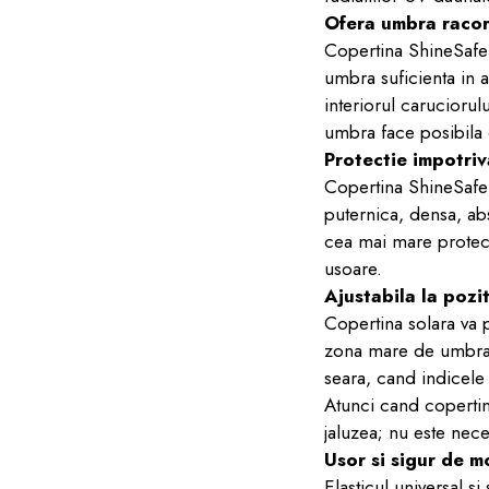
Ofera umbra raco
Copertina ShineSafe
umbra suficienta in a
interiorul caruciorul
umbra face posibila o
Protectie impotriv
Copertina ShineSafe 
puternica, densa, abs
cea mai mare protect
usoare.
Ajustabila la pozit
Copertina solara va p
zona mare de umbra, t
seara, cand indicele 
Atunci cand copertin
jaluzea; nu este nec
Usor si sigur de mo
Elasticul universal si