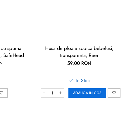
, cu spuma
Husa de ploaie scoica bebelusi,
ni, SafeHead
transparenta, Reer
ON
59,00 RON
In Stoc
ADAUGA IN COS