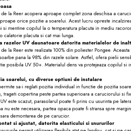
roasa
 de la Reer acopera aproape complet zona deschisa a carucior
proape orice pozitie a soarelui. Acest lucru opreste incalzirea
ui si mentine copilul la o temperatura placuta in mediu racoros
 calatorie placuta si cat mai lunga.
a razelor UV daunatoare datorita materialelor de inalt
de la Reer este realizata 100% din poliester Pongee. Aceasta f
oarbe pana la 98% din razele solare. Astfel, ofera pielii sensi
ie posibila UV 50+. Materialul dens va protejeaza copilul si i
ia soarelui, cu diverse optiuni de instalare
ermite sa-i reglati pozitia individual in functie de pozitia soar
rageti copertina peste partea superioara a caruciorului si fix
UV este scazut, parasolarul poate fi prins cu usurinta pe latera
a nu este necesara, partea opaca poate fi stransa spre margi
esara demontarea de pe carucior.
ntat si ajustat, datorita elasticului si snururilor
 snururile permit utilizarea flexibila atat pe landou, cat si pe c