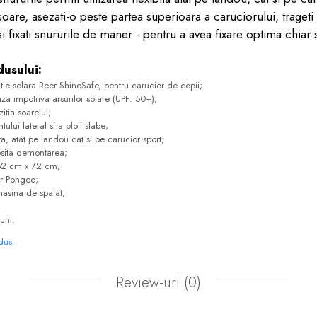
soare, asezati-o peste partea superioara a caruciorului, trageti
i fixati snururile de maner - pentru a avea fixare optima chiar s
dusului:
tie solara Reer ShineSafe, pentru carucior de copii;
za impotriva arsurilor solare (UPF: 50+);
itia soarelui;
ului lateral si a ploii slabe;
ra, atat pe landou cat si pe carucior sport;
esita demontarea;
-52 cm x 72 cm;
er Pongee;
 masina de spalat;
uni.
odus
Review-uri
(0)