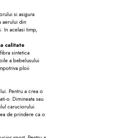
ului si asigura
 aerului din
. In acelasi timp,
a calitate
ibra sintetica
bile a bebelusului
mpotriva ploii
elui. Pentru a crea o
ati-o. Dimineata sau
lul caruciorului.
nea de prindere ca o
arucior sport. Pentru a