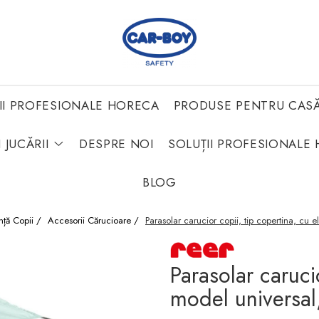
II PROFESIONALE HORECA
PRODUSE PENTRU CAS
 JUCĂRII
DESPRE NOI
SOLUȚII PROFESIONALE 
BLOG
nță Copii /
Accesorii Cărucioare /
Parasolar carucior copii, tip copertina, cu 
Parasolar carucio
model universal