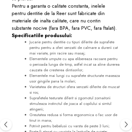
Pentru a garanta o calitate constanta, inelele
pentru dentitie de la Reer sunt fabricate din
materiale de inalta calitate, care nu contin
substante nocive (fara BPA, fara PVC, fara ftalati).
Specificatiile produsului:
Jucarie pentru dentitie cu tipuri diferite de suprafete
pentru pentru a oferi senzatii de calmare a durerii cat
mai variate, prin racire sau masaj;
Elementele umpute cu apa elibereaza racoare pentru
o perioada lunga de timp, astfel incat sa aline durerea
cauzata de cresterea dintisorilor;
Elementele mai lungi cu suprafete structurate maseaza
usor gingiile pana la molari;
Varietatea de structuri ofera senzatii diferite de muscat
si ros;
Suprafetele texturate diferit si zgomotul zornaitorii
stimuleaza instinctul de joaca al copilului si simtul
atingerii;
Greutatea redusa si forma ergonomica o fac usor de
tinut in mana;
Potrivit pentru bebelusii cu varsta de peste 3 luni;
Poate fi atasat cu usurinta la lanturile de suzete;