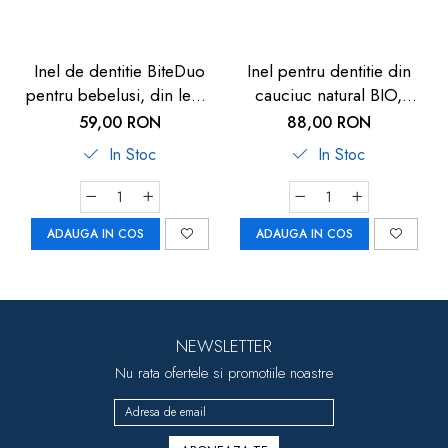
Inel de dentitie BiteDuo
Inel pentru dentitie din
pentru bebelusi, din lemn
cauciuc natural BIO,
si silicon, 3+ luni, Reer
dinozaur, Grunspecht
59,00 RON
88,00 RON
79302
639-V1
In Stoc
In Stoc
ADAUGA IN COS
ADAUGA IN COS
NEWSLETTER
Nu rata ofertele si promotiile noastre