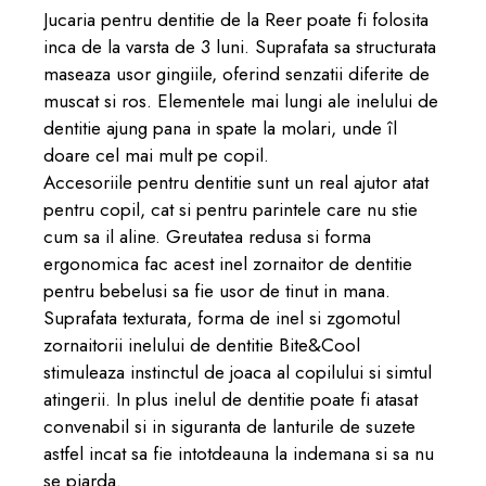
Jucaria pentru dentitie de la Reer poate fi folosita
inca de la varsta de 3 luni. Suprafata sa structurata
maseaza usor gingiile, oferind senzatii diferite de
muscat si ros. Elementele mai lungi ale inelului de
dentitie ajung pana in spate la molari, unde îl
doare cel mai mult pe copil.
Accesoriile pentru dentitie sunt un real ajutor atat
pentru copil, cat si pentru parintele care nu stie
cum sa il aline. Greutatea redusa si forma
ergonomica fac acest inel zornaitor de dentitie
pentru bebelusi sa fie usor de tinut in mana.
Suprafata texturata, forma de inel si zgomotul
zornaitorii inelului de dentitie Bite&Cool
stimuleaza instinctul de joaca al copilului si simtul
atingerii. In plus inelul de dentitie poate fi atasat
convenabil si in siguranta de lanturile de suzete
astfel incat sa fie intotdeauna la indemana si sa nu
se piarda.