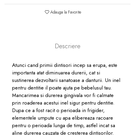
dopuri de urechi
Adauga la Favorite
Produse îngrijire copii
Igiena copii
Descriere
Atunci cand primii dintisori incep sa erupa, este
importanta atat diminuarea durerii, cat si
sustinerea dezvoltarii sanatoase a danturii. Un inel
pentru dentitie il poate ajuta pe bebelusul tau.
Mancarimea si durerea gingivala vor fi calmate
prin roaderea acestui inel sigur pentru dentitie.
Dupa ce a fost racit o perioada in frigider,
elementele umpute cu apa elibereaza racoare
pentru o perioada lunga de timp, astfel incat sa
aline durerea cauzata de cresterea dintisorilor.