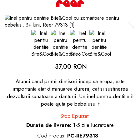
Jucarii pentru bebelusi
Produse de protecție
Cărucioare copii
mobilier industrial
Jocuri de familie sau grup
Accesorii Cărucioare
Bandă avertizare
Masinute, avioane,
Set protecții copii
motociclete
Scaune auto copii
Jocuri de pictura si desen
Siguranță auto copii
Jucarii muzicale
Tapet protector perete
Jucării educative copii
37,00 RON
camera copiilor
Biciclete și Triciclete
Incălzitoare biberoane
Atunci cand primii dintisori incep sa erupa, este
copii
importanta atat diminuarea durerii, cat si sustinerea
dezvoltarii sanatoase a danturii. Un inel pentru dentitie il
Termosuri, recipiente
poate ajuta pe bebelusul t
mâncare pentru copii
Stoc Epuizat
Suzete bebe
Durata de livrare:
1-5 zile lucratoare
Termometre copii
Cod Produs:
PC-RE79313
Căști antifonice copii și