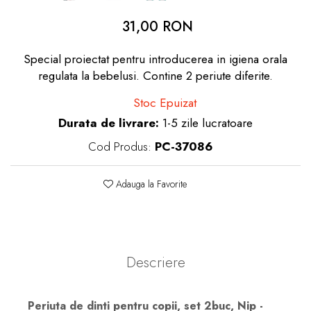
dopuri de urechi
31,00 RON
Produse îngrijire copii
Special proiectat pentru introducerea in igiena orala
Igiena copii
regulata la bebelusi. Contine 2 periute diferite.
Stoc Epuizat
Durata de livrare:
1-5 zile lucratoare
Cod Produs:
PC-37086
Adauga la Favorite
Descriere
Periuta de dinti pentru copii, set 2buc, Nip -