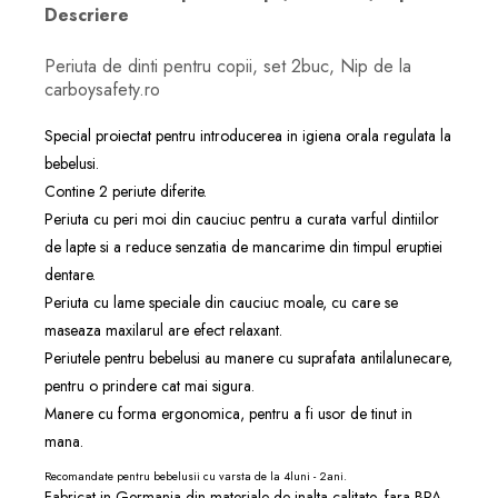
Descriere
Periuta de dinti pentru copii, set 2buc, Nip de la
carboysafety.ro
Special proiectat pentru introducerea in igiena orala regulata la
bebelusi.
Contine 2 periute diferite.
Periuta cu peri moi din cauciuc pentru a curata varful dintiilor
de lapte si a reduce senzatia de mancarime din timpul eruptiei
dentare.
Periuta cu lame speciale din cauciuc moale, cu care se
maseaza maxilarul are efect relaxant.
Periutele pentru bebelusi au manere cu suprafata antilalunecare,
pentru o prindere cat mai sigura.
Manere cu forma ergonomica, pentru a fi usor de tinut in
mana.
Recomandate pentru bebelusii cu varsta de la 4luni - 2ani.
Fabricat in Germania din materiale de inalta calitate, fara BPA.