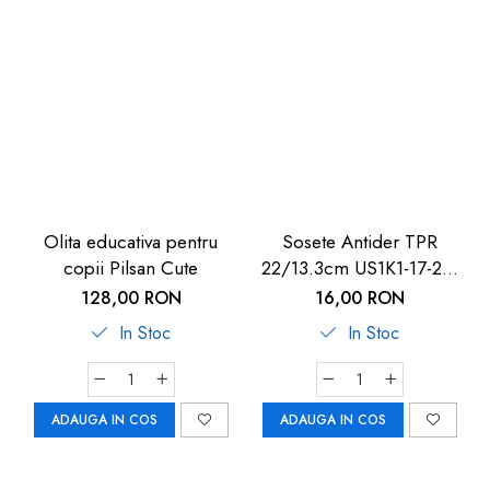
Olita educativa pentru
Sosete Antider TPR
copii Pilsan Cute
22/13.3cm US1K1-17-22,
U-Grow
128,00 RON
16,00 RON
In Stoc
In Stoc
ADAUGA IN COS
ADAUGA IN COS