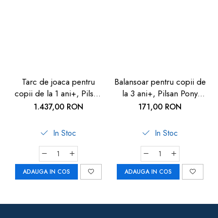
Tarc de joaca pentru
Balansoar pentru copii de
copii de la 1 ani+, Pilsan
la 3 ani+, Pilsan Pony
Playgroun Fence
Horse
1.437,00 RON
171,00 RON
In Stoc
In Stoc
ADAUGA IN COS
ADAUGA IN COS