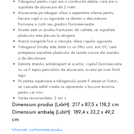
Toboganul pentru copii are o constructie stabila, care are o
suprafata de alunecare de 2 metri
Alunecarea pe tobogan ofera o experienta intensa pentru
fiecare copil si cu siguranta va deveni o decoratiune
frumoasa a curtii sau gradinii Dumneavoastra
Acesta este un produs frantuzesc de calitate, iar suprafata
plasticului este placuta la atingere
Avand marginile fine si rotunjite, ofera copiilor siguranta
Toboganul Smoby este dotat cu un filtru unic anti UV, care
protejeaza suprafata plasticului de razele nocive ale soarelui
si de decolorare
Datorita stratului antiderapant al scarilor, copilul Dumneavostra
nu va fi expus pericolului de alunecare, urcatul pe scari fiind
sigur
Pe partea superioara a toboganului poate fi atasat un furtun,
iar cascada astfel creata va reprezenta o bucurie enorma
pentru cei mici
Varsta recomandata: 2 ani +
Dimensiuni produs (LxlxH): 217 x 87,5 x 118,2 cm
Dimensiuni ambalaj (LxlxH): 189,4 x 33,2 x 49,2
cm
Informatii conformitate produs