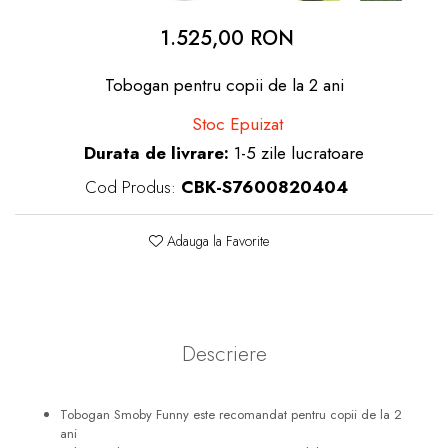
dopuri de urechi
1.525,00 RON
Produse îngrijire copii
Tobogan pentru copii de la 2 ani
Igiena copii
Stoc Epuizat
Durata de livrare:
1-5 zile lucratoare
Cod Produs:
CBK-S7600820404
Adauga la Favorite
Descriere
Tobogan Smoby Funny este recomandat pentru copii de la 2
ani