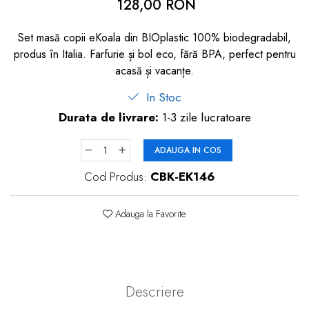
128,00 RON
dopuri de urechi
Produse îngrijire copii
Set masă copii eKoala din BIOplastic 100% biodegradabil,
produs în Italia. Farfurie și bol eco, fără BPA, perfect pentru
Igiena copii
acasă și vacanțe.
In Stoc
Durata de livrare:
1-3 zile lucratoare
ADAUGA IN COS
Cod Produs:
CBK-EK146
Adauga la Favorite
Descriere