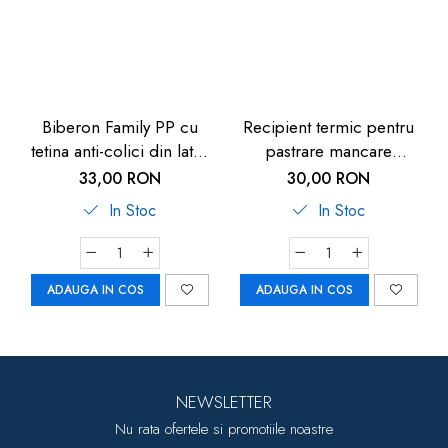
Biberon Family PP cu
Recipient termic pentru
tetina anti-colici din latex
pastrare mancare
natural, 250 ml, de la 6
bebelusi U-Grow, 820 ml
33,00 RON
30,00 RON
luni, debit mediu (M), nip
In Stoc
In Stoc
35007
ADAUGA IN COS
ADAUGA IN COS
NEWSLETTER
Nu rata ofertele si promotiile noastre