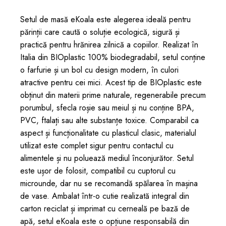
Setul de masă eKoala este alegerea ideală pentru
părinții care caută o soluție ecologică, sigură și
practică pentru hrănirea zilnică a copiilor. Realizat în
Italia din BIOplastic 100% biodegradabil, setul conține
o farfurie și un bol cu design modern, în culori
atractive pentru cei mici. Acest tip de BIOplastic este
obținut din materii prime naturale, regenerabile precum
porumbul, sfecla roșie sau meiul și nu conține BPA,
PVC, ftalați sau alte substanțe toxice. Comparabil ca
aspect și funcționalitate cu plasticul clasic, materialul
utilizat este complet sigur pentru contactul cu
alimentele și nu poluează mediul înconjurător. Setul
este ușor de folosit, compatibil cu cuptorul cu
microunde, dar nu se recomandă spălarea în mașina
de vase. Ambalat într-o cutie realizată integral din
carton reciclat și imprimat cu cerneală pe bază de
apă, setul eKoala este o opțiune responsabilă din