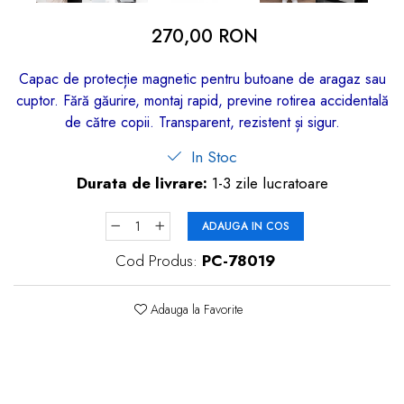
dopuri de urechi
270,00 RON
Produse îngrijire copii
Capac de protecție magnetic pentru butoane de aragaz sau
Igiena copii
cuptor. Fără găurire, montaj rapid, previne rotirea accidentală
de către copii. Transparent, rezistent și sigur.
In Stoc
Durata de livrare:
1-3 zile lucratoare
ADAUGA IN COS
Cod Produs:
PC-78019
Adauga la Favorite