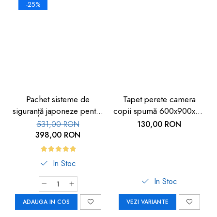
-25%
Pachet sisteme de
Tapet perete camera
siguranță japoneze pentru
copii spumă 600x900x9 -
copii, 11 piese
Siguranță copii
531,00 RON
130,00 RON
398,00 RON
In Stoc
In Stoc
ADAUGA IN COS
VEZI VARIANTE