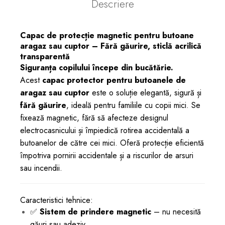
Descriere
Capac de protecție magnetic pentru butoane
aragaz sau cuptor – Fără găurire, sticlă acrilică
transparentă
Siguranța copilului începe din bucătărie.
Acest
capac protector pentru butoanele de
aragaz sau cuptor
este o soluție elegantă, sigură și
fără găurire
, ideală pentru familiile cu copii mici. Se
fixează magnetic, fără să afecteze designul
electrocasnicului și împiedică rotirea accidentală a
butoanelor de către cei mici. Oferă protecție eficientă
împotriva pornirii accidentale și a riscurilor de arsuri
sau incendii.
Caracteristici tehnice:
✅
Sistem de prindere magnetic
– nu necesită
găuri sau adeziv