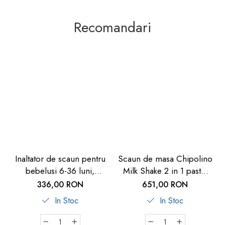
Recomandari
Inaltator de scaun pentru
Scaun de masa Chipolino
bebelusi 6-36 luni,
Milk Shake 2 in 1 pastel
transportabil, din plastic
green
336,00 RON
651,00 RON
reciclat, Reer Growing
In Stoc
In Stoc
Booster Seat 85041