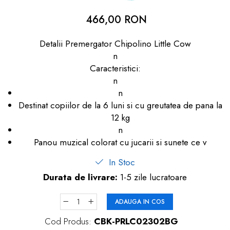
dopuri de urechi
466,00 RON
Produse îngrijire copii
Detalii Premergator Chipolino Little Cow
Igiena copii
n
Caracteristici:
n
n
Destinat copiilor de la 6 luni si cu greutatea de pana la
12 kg
n
Panou muzical colorat cu jucarii si sunete ce v
In Stoc
Durata de livrare:
1-5 zile lucratoare
ADAUGA IN COS
Cod Produs:
CBK-PRLC02302BG