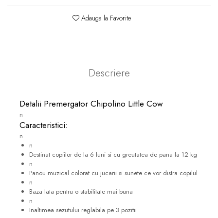
Adauga la Favorite
Descriere
Detalii Premergator Chipolino Little Cow
n
Caracteristici:
n
n
Destinat copiilor de la 6 luni si cu greutatea de pana la 12 kg
n
Panou muzical colorat cu jucarii si sunete ce vor distra copilul
n
Baza lata pentru o stabilitate mai buna
n
Inaltimea sezutului reglabila pe 3 pozitii