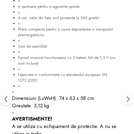
n
6 opritoare pentru o siguranta sporita
n
4 roti, rotile din fata sunt pivotante la 360 grade
n
Pliere compacta pentru a usura depozitarea si transportul
premergatorului
n
Usor de asamblat
n
Panoul muzical functioneaza cu 2 baterii AA de 1,5 V (nu
sunt incluse)
n
Fabricate in conformitate cu standardul european EN
1273:2020
n
n
Dimensiuni (LxWxH): 74 x 63 x 58 cm
Greutate: 3,12 kg
n
AVERTISMENTE!
A se utiliza cu echipament de protectie. A nu se
utiliza in trafic.