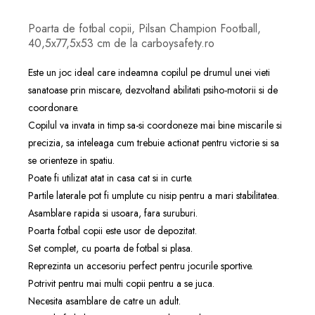
Poarta de fotbal copii, Pilsan Champion Football,
40,5x77,5x53 cm de la carboysafety.ro
Este un joc ideal care indeamna copilul pe drumul unei vieti
sanatoase prin miscare, dezvoltand abilitati psiho-motorii si de
coordonare.
Copilul va invata in timp sa-si coordoneze mai bine miscarile si
precizia, sa inteleaga cum trebuie actionat pentru victorie si sa
se orienteze in spatiu.
Poate fi utilizat atat in casa cat si in curte.
Partile laterale pot fi umplute cu nisip pentru a mari stabilitatea.
Asamblare rapida si usoara, fara suruburi.
Poarta fotbal copii este usor de depozitat.
Set complet, cu poarta de fotbal si plasa.
Reprezinta un accesoriu perfect pentru jocurile sportive.
Potrivit pentru mai multi copii pentru a se juca.
Necesita asamblare de catre un adult.