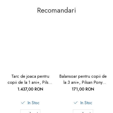
Recomandari
Tarc de joaca pentru
Balansoar pentru copii de
copii de la 1 ani+, Pilsan
la 3 ani+, Pilsan Pony
Playgroun Fence
Horse
1.437,00 RON
171,00 RON
In Stoc
In Stoc