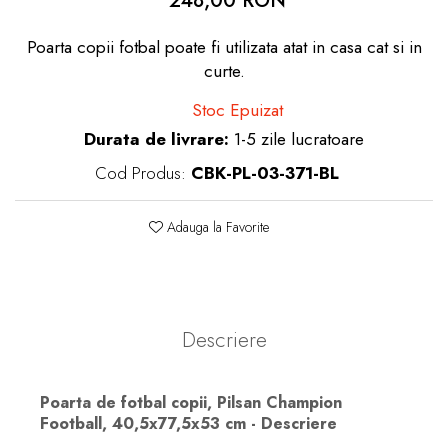
248,00 RON
dopuri de urechi
Poarta copii fotbal poate fi utilizata atat in casa cat si in
Produse îngrijire copii
curte.
Igiena copii
Stoc Epuizat
Durata de livrare:
1-5 zile lucratoare
Cod Produs:
CBK-PL-03-371-BL
Adauga la Favorite
Descriere
Poarta de fotbal copii, Pilsan Champion
Football, 40,5x77,5x53 cm - Descriere