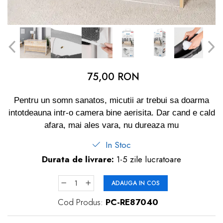
dopuri de urechi
Produse îngrijire copii
Igiena copii
75,00 RON
Pentru un somn sanatos, micutii ar trebui sa doarma
intotdeauna intr-o camera bine aerisita. Dar cand e cald
afara, mai ales vara, nu dureaza mu
In Stoc
Durata de livrare:
1-5 zile lucratoare
ADAUGA IN COS
Cod Produs:
PC-RE87040