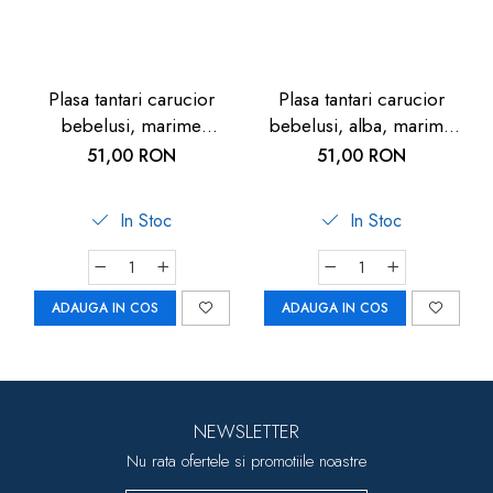
Plasa tantari carucior
Plasa tantari carucior
bebelusi, marime
bebelusi, alba, marime
universala, neagra, Reer
universala, Reer BiteSafe
51,00 RON
51,00 RON
BiteSafe
In Stoc
In Stoc
ADAUGA IN COS
ADAUGA IN COS
NEWSLETTER
Nu rata ofertele si promotiile noastre