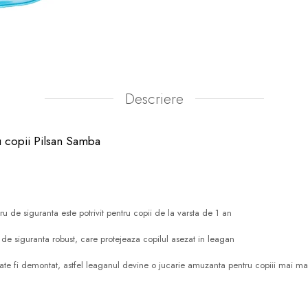
Descriere
u copii Pilsan Samba
u de siguranta este potrivit pentru copii de la varsta de 1 an
e siguranta robust, care protejeaza copilul asezat in leagan
te fi demontat, astfel leaganul devine o jucarie amuzanta pentru copiii mai ma