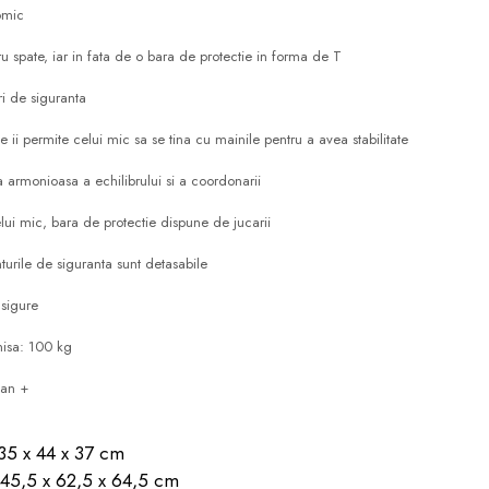
omic
u spate, iar in fata de o bara de protectie in forma de T
ri de siguranta
 ii permite celui mic sa se tina cu mainile pentru a avea stabilitate
 armonioasa a echilibrului si a coordonarii
ui mic, bara de protectie dispune de jucarii
turile de siguranta sunt detasabile
 sigure
isa: 100 kg
 an +
35 x 44 x 37 cm
 45,5 x 62,5 x 64,5 cm