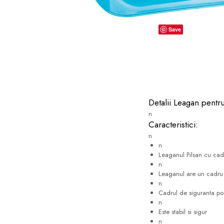
dopuri de urechi
Produse îngrijire copii
Save
Igiena copii
Detalii Leagan pentr
n
Caracteristici:
n
n
Leaganul Pilsan cu cadr
n
Leaganul are un cadru d
n
Cadrul de siguranta poa
n
Este stabil si sigur
n