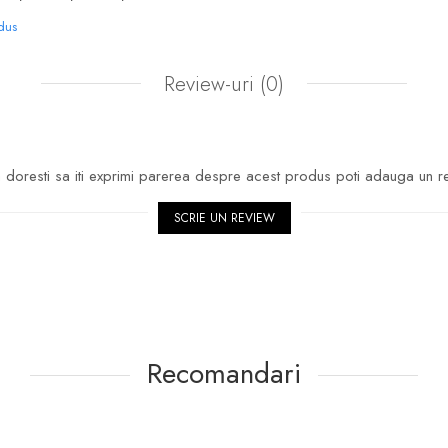
odus
Review-uri
(0)
doresti sa iti exprimi parerea despre acest produs poti adauga un r
SCRIE UN REVIEW
Recomandari