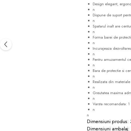
Design elegant, ergon
n
Dispune de suport pentr
n
Spatarul inalt are centu
n
Forma barei de protectie
n
Incurajeaza dezvoltarea
n
Pentru amuzamentul cel
n
Bara de protectie si cen
n
Realizata din materiale
n
Greutatea maxima adm
n
Varsta recomandata: 1
n
n
Dimensiuni produs: 
Dimensiuni ambalaj: