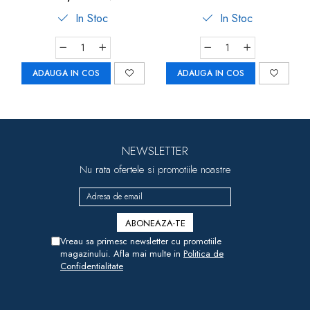
ani+, Goki
In Stoc
In Stoc
ADAUGA IN COS
ADAUGA IN COS
NEWSLETTER
Nu rata ofertele si promotiile noastre
Vreau sa primesc newsletter cu promotiile
magazinului. Afla mai multe in
Politica de
Confidentialitate