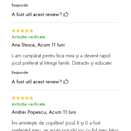
Raspunde
A fost util acest review?
Achizitie verificata
Ana Stoica,
Acum 11 luni
L-am cumpărat pentru fiica mea și a devenit rapid
jocul preferat al întregii familii. Distractiv și educativ.
Raspunde
A fost util acest review?
Achizitie verificata
Andrei Popescu,
Acum 11 luni
Îmi amintește de copilărie! Jocul X și 0 a fost
preferatul meu, iar acum pot să-l joc cu fiul meu într-o