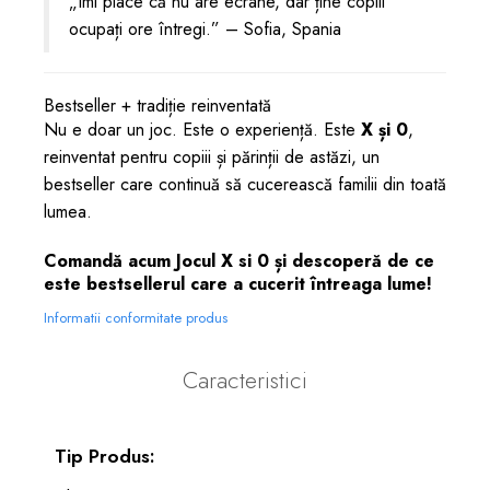
„Îmi place că nu are ecrane, dar ține copiii
ocupați ore întregi.” – Sofia, Spania
Bestseller + tradiție reinventată
Nu e doar un joc. Este o experiență. Este
X și 0
,
reinventat pentru copiii și părinții de astăzi, un
bestseller care continuă să cucerească familii din toată
lumea.
Comandă acum Jocul X si 0 și descoperă de ce
este bestsellerul care a cucerit întreaga lume!
Informatii conformitate produs
Caracteristici
Tip Produs: