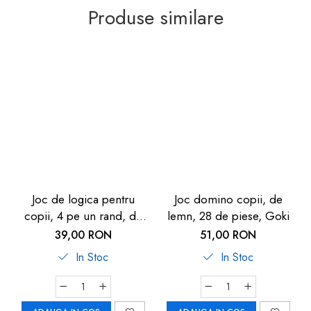
Produse similare
Previous
Next
Joc de logica pentru
Joc domino copii, de
copii, 4 pe un rand, de
lemn, 28 de piese, Goki
lemn, Goki
39,00 RON
51,00 RON
In Stoc
In Stoc