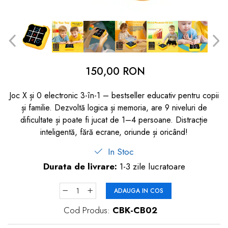
dopuri de urechi
Produse îngrijire copii
Igiena copii
150,00 RON
Joc X și 0 electronic 3-în-1 – bestseller educativ pentru copii
și familie. Dezvoltă logica și memoria, are 9 niveluri de
dificultate și poate fi jucat de 1–4 persoane. Distracție
inteligentă, fără ecrane, oriunde și oricând!
In Stoc
Durata de livrare:
1-3 zile lucratoare
ADAUGA IN COS
Cod Produs:
CBK-CB02