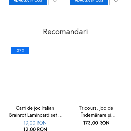
ADAUGA IN COS
ADAUGA IN COS
Recomandari
-37%
Carti de joc Italian
Tricours, Joc de
Brainrot Lamincard set 5
Îndemânare și
buc
Coordonare din lemn,
19,00 RON
173,00 RON
pentru copii si adulti 4
12,00 RON