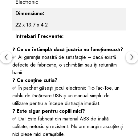
Electronic
Dimensiune:
22 x 13.7 x 4.2
Intrebari Frecvente:
❓
Ce se întâmplă dacă jucăria nu funcționează?
✅ Ai garanția noastră de satisfacție – dacă există
defecte de fabricație, o schimbăm sau îți returnăm
banii.
❓
Ce conține cutia?
✅ În pachet găsești jocul electronic Tic-Tac-Toe, un
cablu de încărcare USB și un manual simplu de
utilizare pentru a începe distracția imediat.
❓
Este sigur pentru copiii mici?
✅ Da! Este fabricat din material ABS de înaltă
calitate, netoxic și rezistent. Nu are margini ascuțite și
nici piese mici detașabile.