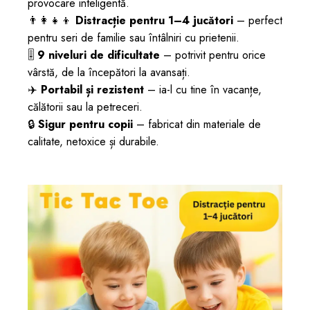
provocare inteligentă.
👨‍👩‍👧‍👦
Distracție pentru 1–4 jucători
– perfect
pentru seri de familie sau întâlniri cu prietenii.
🎚️
9 niveluri de dificultate
– potrivit pentru orice
vârstă, de la începători la avansați.
✈️
Portabil și rezistent
– ia-l cu tine în vacanțe,
călătorii sau la petreceri.
🔒
Sigur pentru copii
– fabricat din materiale de
calitate, netoxice și durabile.