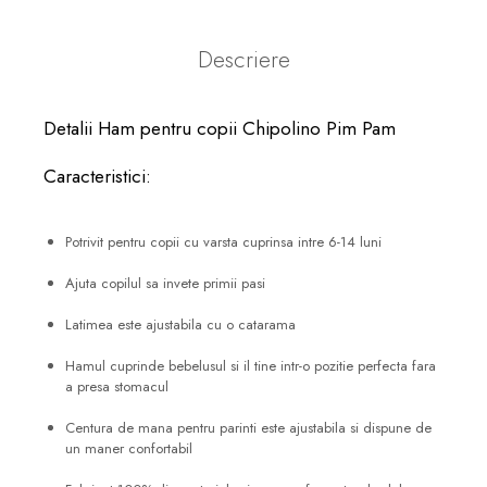
Descriere
Detalii Ham pentru copii Chipolino Pim Pam
Caracteristici:
Potrivit pentru copii cu varsta cuprinsa intre 6-14 luni
Ajuta copilul sa invete primii pasi
Latimea este ajustabila cu o catarama
Hamul cuprinde bebelusul si il tine intr-o pozitie perfecta fara
a presa stomacul
Centura de mana pentru parinti este ajustabila si dispune de
un maner confortabil