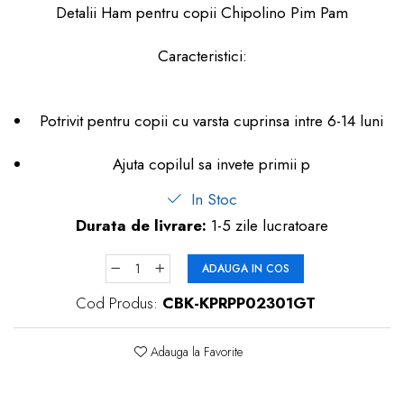
Detalii Ham pentru copii Chipolino Pim Pam
dopuri de urechi
Produse îngrijire copii
Caracteristici:
Igiena copii
Potrivit pentru copii cu varsta cuprinsa intre 6-14 luni
Ajuta copilul sa invete primii p
In Stoc
Durata de livrare:
1-5 zile lucratoare
ADAUGA IN COS
Cod Produs:
CBK-KPRPP02301GT
Adauga la Favorite