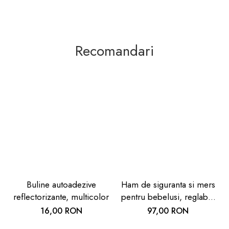
Recomandari
Buline autoadezive
Ham de siguranta si mers
reflectorizante, multicolor
pentru bebelusi, reglabil,
cu frau de ghidare
16,00 RON
97,00 RON
detasabil, Reer Travelkid