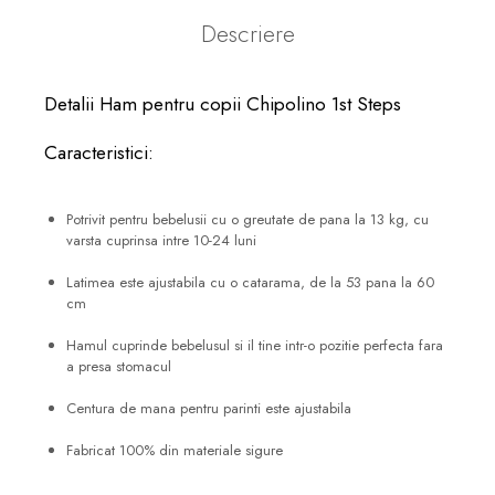
Descriere
Detalii Ham pentru copii Chipolino 1st Steps
Caracteristici:
Potrivit pentru bebelusii cu o greutate de pana la 13 kg, cu
varsta cuprinsa intre 10-24 luni
Latimea este ajustabila cu o catarama, de la 53 pana la 60
cm
Hamul cuprinde bebelusul si il tine intr-o pozitie perfecta fara
a presa stomacul
Centura de mana pentru parinti este ajustabila
Fabricat 100% din materiale sigure