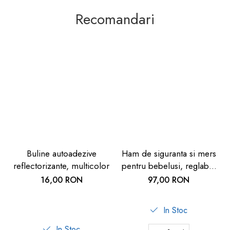
Recomandari
Buline autoadezive
Ham de siguranta si mers
reflectorizante, multicolor
pentru bebelusi, reglabil,
cu frau de ghidare
16,00 RON
97,00 RON
detasabil, Reer Travelkid
Go 53132
In Stoc
In Stoc