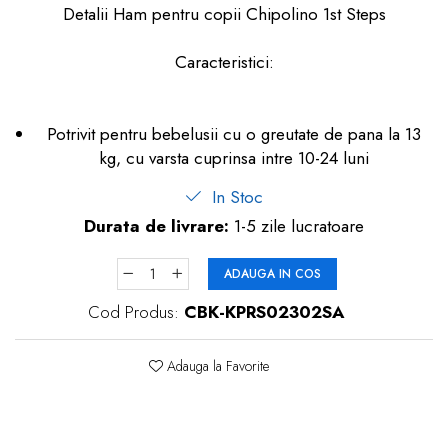
Detalii Ham pentru copii Chipolino 1st Steps
dopuri de urechi
Produse îngrijire copii
Caracteristici:
Igiena copii
Potrivit pentru bebelusii cu o greutate de pana la 13
kg, cu varsta cuprinsa intre 10-24 luni
In Stoc
Durata de livrare:
1-5 zile lucratoare
ADAUGA IN COS
Cod Produs:
CBK-KPRS02302SA
Adauga la Favorite