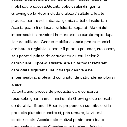
mobil sau o sacosa.Geanta bebelusului din gama
Growing de la Reer include o aleza / salteluta foarte
practica pentru schimbarea igienica a bebelusului tau.
Acesta poate fi detasata si folosita separat. Materialul
impermeabil si rezistent la murdarie se curata rapid dupa
fiecare utilizare. Geanta multifunctionala pentru mamici
are bareta reglabila si poate fi purtata pe umar, crossbody
sau poate fi prinsa de carucior cu ajutorul celor 2
carabiniere Clip&Go atasate. Are un fermoar rezistent,
care ofera siguranta, iar intreaga geanta este
impermeabila, protejand continutul de patrunderea ploii si
a apei.
Datorita unui proces de productie care conserva
resursele, geanta multifunctionala Growing este deosebit
de durabila. Brandul Reer isi propune sa contribuie si la
protectia planetei noastre si, prin urmare, la viitorul
copiilor nostri. Acesta este motivul pentru care toate
produsele din gama Growing sunt fabricate folosind