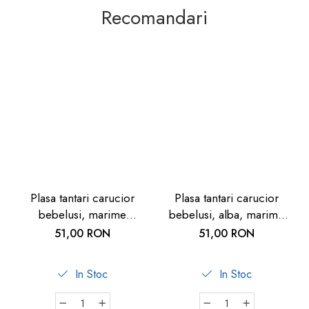
Recomandari
Plasa tantari carucior
Plasa tantari carucior
bebelusi, marime
bebelusi, alba, marime
universala, neagra, Reer
universala, Reer BiteSafe
51,00 RON
51,00 RON
BiteSafe
In Stoc
In Stoc