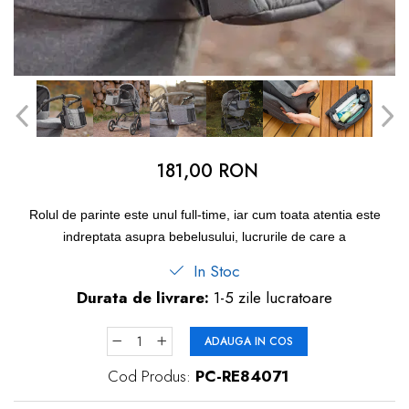
dopuri de urechi
Produse îngrijire copii
Igiena copii
181,00 RON
Rolul de parinte este unul full-time, iar cum toata atentia este
indreptata asupra bebelusului, lucrurile de care a
In Stoc
Durata de livrare:
1-5 zile lucratoare
ADAUGA IN COS
Cod Produs:
PC-RE84071