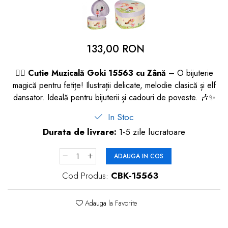
dopuri de urechi
Produse îngrijire copii
Igiena copii
133,00 RON
🧚‍♀️
Cutie Muzicală Goki 15563 cu Zână
– O bijuterie
magică pentru fetițe! Ilustrații delicate, melodie clasică și elf
dansator. Ideală pentru bijuterii și cadouri de poveste. 🎶✨
In Stoc
Durata de livrare:
1-5 zile lucratoare
ADAUGA IN COS
Cod Produs:
CBK-15563
Adauga la Favorite