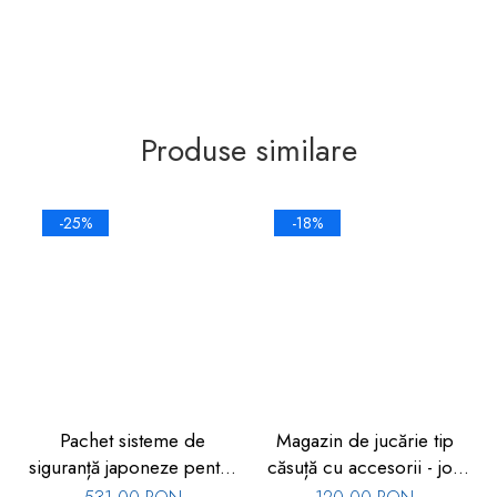
Produse similare
-25%
-18%
Pachet sisteme de
Magazin de jucărie tip
siguranță japoneze pentru
căsuță cu accesorii - joc
copii, 11 piese
de rol