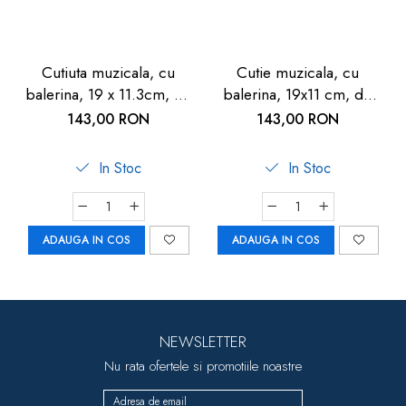
Cutiuta muzicala, cu
Cutie muzicala, cu
balerina, 19 x 11.3cm, de
balerina, 19x11 cm, de
lemn, Goki
lemn, Goki
143,00 RON
143,00 RON
In Stoc
In Stoc
ADAUGA IN COS
ADAUGA IN COS
NEWSLETTER
Nu rata ofertele si promotiile noastre