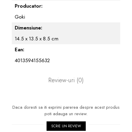
Producator:
Goki
Dimensiune:
14.5 x 13.5 x 8.5 cm
Ean:
4013594155632
Review-uri
(0)
Daca doresti sa iti exprimi parerea despre acest produs
poti adauga un review.
SCRIE UN REVIEW