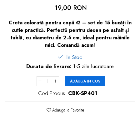
dopuri de urechi
19,00 RON
Produse îngrijire copii
Creta colorată pentru copii 🎨 – set de 15 bucăți în
Igiena copii
cutie practică. Perfectă pentru desen pe asfalt și
tablă, cu diametru de 2.5 cm, ideal pentru mâinile
mici. Comandă acum!
In Stoc
Durata de livrare:
1-5 zile lucratoare
ADAUGA IN COS
Cod Produs:
CBK-SP401
Adauga la Favorite