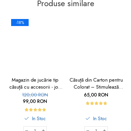
Produse similare
-18%
Magazin de jucărie tip
Căsuță din Carton pentru
căsuță cu accesorii - joc
Colorat – Stimulează
de rol
Creativitatea Copiilor |
120,00 RON
65,00 RON
Car Boy Safety
99,00 RON
In Stoc
In Stoc