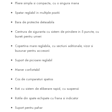
Pliere simpla si compacta, cu o singura mana
Spatar reglabil in multiple pozitii
Bara de protectie detasabila
Centrura de siguranta cu sistem de prindere in 5 puncte, cu
bureti pentru umeri
Copertina mare reglabila, cu sectiuni aditionale, vizor si
buzunar pentru accesorii
Suport de picioare reglabil
Maner confortabil
Cos de cumparaturi spatios
Roti cu sistem de eliberare rapid, cu suspensii
Rotile din spate echipate cu frana si indicator
Suport pentru pahar