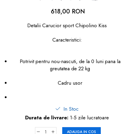
dopuri de urechi
618,00 RON
Produse îngrijire copii
Detalii Carucior sport Chipolino Kiss
Igiena copii
Caracteristici:
Potrivit pentru nou-nascuti, de la 0 luni pana la
greutatea de 22 kg
Cadru usor
In Stoc
Durata de livrare:
1-5 zile lucratoare
ADAUGA IN COS