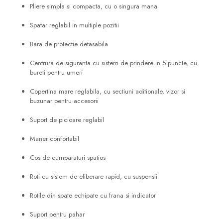
Pliere simpla si compacta, cu o singura mana
Spatar reglabil in multiple pozitii
Bara de protectie detasabila
Centrura de siguranta cu sistem de prindere in 5 puncte, cu
bureti pentru umeri
Copertina mare reglabila, cu sectiuni aditionale, vizor si
buzunar pentru accesorii
Suport de picioare reglabil
Maner confortabil
Cos de cumparaturi spatios
Roti cu sistem de eliberare rapid, cu suspensii
Rotile din spate echipate cu frana si indicator
Suport pentru pahar