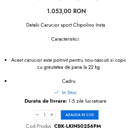
dopuri de urechi
1.053,00 RON
Produse îngrijire copii
Detalii Carucior sport Chipolino Insta
Igiena copii
Caracteristici:
Acest carucior este potrivit pentru nou-nascuti si copii
cu greutatea de pana la 22 kg
Cadru
In Stoc
Durata de livrare:
1-5 zile lucratoare
ADAUGA IN COS
Cod Produs:
CBK-LKINS0256PM