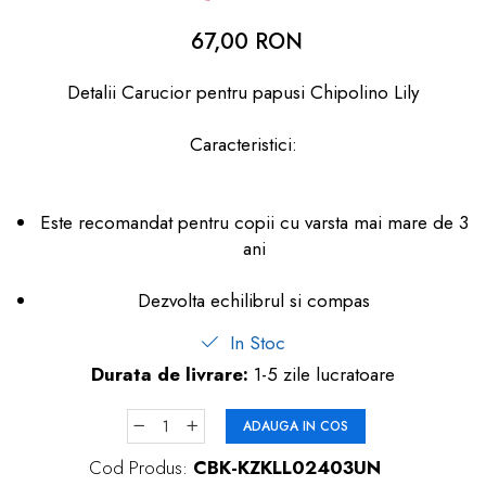
dopuri de urechi
67,00 RON
Produse îngrijire copii
Detalii Carucior pentru papusi Chipolino Lily
Igiena copii
Caracteristici:
Este recomandat pentru copii cu varsta mai mare de 3
ani
Dezvolta echilibrul si compas
In Stoc
Durata de livrare:
1-5 zile lucratoare
ADAUGA IN COS
Cod Produs:
CBK-KZKLL02403UN