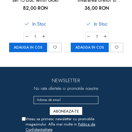
set 15 buc lemn Goki
invararea orelor si
minutelor, de lemn, 5
82,00 RON
36,00 RON
ani+, Goki
In Stoc
In Stoc
ADAUGA IN COS
ADAUGA IN COS
NEWSLETTER
Nu rata ofertele si promotiile noastre
Vreau sa primesc newsletter cu promotiile
magazinului. Afla mai multe in
Politica de
Confidentialitate