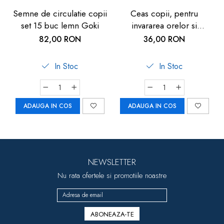
Semne de circulatie copii
Ceas copii, pentru
set 15 buc lemn Goki
invararea orelor si
minutelor, de lemn, 5
82,00 RON
36,00 RON
ani+, Goki
In Stoc
In Stoc
ADAUGA IN COS
ADAUGA IN COS
NEWSLETTER
Nu rata ofertele si promotiile noastre