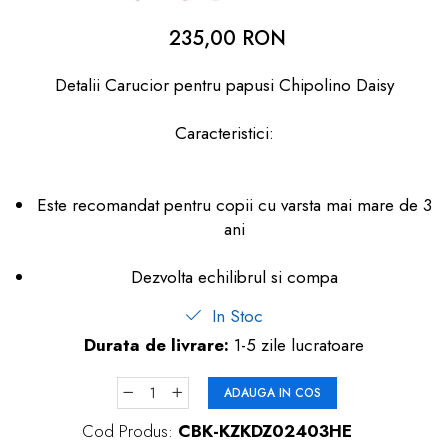
dopuri de urechi
235,00 RON
Produse îngrijire copii
Detalii Carucior pentru papusi Chipolino Daisy
Igiena copii
Caracteristici:
Este recomandat pentru copii cu varsta mai mare de 3
ani
Dezvolta echilibrul si compa
In Stoc
Durata de livrare:
1-5 zile lucratoare
ADAUGA IN COS
Cod Produs:
CBK-KZKDZ02403HE