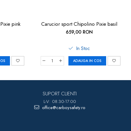
Pixie pink
Carucior sport Chipolino Pixie basil
659,00 RON
In Stoc
COS
ADAUGA IN COS
SUPORT CLIENTI
L-V: 08.30-17.00
office@carboysafety.ro