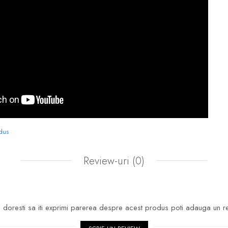
odus
Review-uri
(0)
doresti sa iti exprimi parerea despre acest produs poti adauga un r