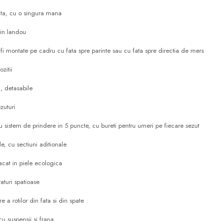
cta, cu o singura mana
 in landou
t fi montate pe cadru cu fata spre parinte sau cu fata spre directia de mers
zitii
, detasabile
zuturi
 sistem de prindere in 5 puncte, cu bureti pentru umeri pe fiecare sezut
e, cu sectiuni aditionale
acat in piele ecologica
turi spatioase
e a rotilor din fata si din spate
cu suspensii si frana