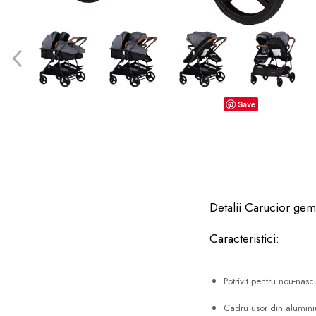
dopuri de urechi
Produse îngrijire copii
Igiena copii
Save
Detalii Carucior gem
Caracteristici:
Potrivit pentru nou-nas
Cadru usor din alumini