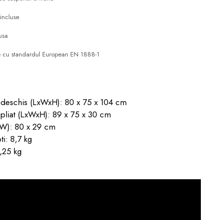
incluse
usa
te cu standardul European EN 1888-1
 deschis (LxWxH): 80 x 75 x 104 cm
pliat (LxWxH): 89 x 75 x 30 cm
xW): 80 x 29 cm
ti: 8,7 kg
3,25 kg