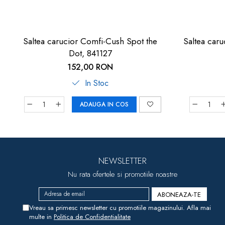
Saltea carucior Comfi-Cush Spot the
Saltea car
Dot, 841127
152,00 RON
In Stoc
ADAUGA IN COS
NEWSLETTER
Nu rata ofertele si promotiile noastre
Vreau sa primesc newsletter cu promotiile magazinului. Afla mai
multe in
Politica de Confidentialitate