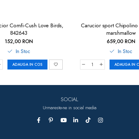
ucior Comfi-Cush Love Birds,
Carucior sport Chipolino 
842643
marshmallow
152,00 RON
659,00 RON
In Stoc
In Stoc
ADAUGA IN COS
ADAUGA IN 
SOCIAL
Urmareste-ne in social media