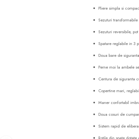
Pliere simpla si compa
Sezuturi transformabile
Sezuturi reversibile, po
Spatare reglabile in 3 po
Doua bare de siguranta
Perne moi la ambele se
Centura de siguranta cu
Copertine mari, reglabil
Maner confortabil imbr
Doua cosuri de cumpara
Sistem rapid de eliberar
Rotile din spate dotate 