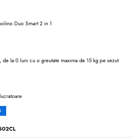
polino Duo Smart 2 in 1
i, de la 0 luni cu o greutate maxima de 15 kg pe sezut
lucratoare
S
502CL