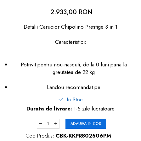
dopuri de urechi
2.933,00 RON
Produse îngrijire copii
Detalii Carucior Chipolino Prestige 3 in 1
Igiena copii
Caracteristici:
Potrivit pentru nou-nascuti, de la 0 luni pana la
greutatea de 22 kg
Landou recomandat pe
In Stoc
Durata de livrare:
1-5 zile lucratoare
ADAUGA IN COS
Cod Produs:
CBK-KKPRS02506PM