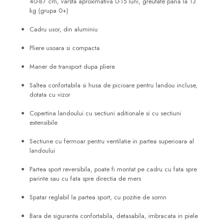
40-87 cm, varsta aproximativa 0-15 luni, greutate pana la 13
kg (grupa 0+)
Cadru usor, din aluminiu
Pliere usoara si compacta
Maner de transport dupa pliere
Saltea confortabila si husa de picioare pentru landou incluse,
dotata cu vizor
Copertina landoului cu sectiuni aditionale si cu sectiuni
extensibile
Sectiune cu fermoar pentru ventilatie in partea superioara al
landoului
Partea sport reversibila, poate fi montat pe cadru cu fata spre
parinte sau cu fata spre directia de mers
Spatar reglabil la partea sport, cu pozitie de somn
Bara de siguranta confortabila, detasabila, imbracata in piele