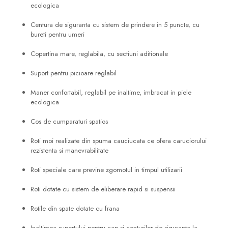
ecologica
Centura de siguranta cu sistem de prindere in 5 puncte, cu
bureti pentru umeri
Copertina mare, reglabila, cu sectiuni aditionale
Suport pentru picioare reglabil
Maner confortabil, reglabil pe inaltime, imbracat in piele
ecologica
Cos de cumparaturi spatios
Roti moi realizate din spuma cauciucata ce ofera caruciorului
rezistenta si manevrabilitate
Roti speciale care previne zgomotul in timpul utilizarii
Roti dotate cu sistem de eliberare rapid si suspensii
Rotile din spate dotate cu frana
Inaltimea suportului pentru cap si centurilor de siguranta la