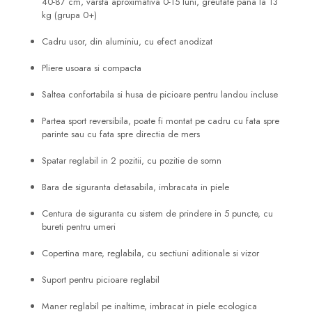
40-87 cm, varsta aproximativa 0-15 luni, greutate pana la 13
kg (grupa 0+)
Cadru usor, din aluminiu, cu efect anodizat
Pliere usoara si compacta
Saltea confortabila si husa de picioare pentru landou incluse
Partea sport reversibila, poate fi montat pe cadru cu fata spre
parinte sau cu fata spre directia de mers
Spatar reglabil in 2 pozitii, cu pozitie de somn
Bara de siguranta detasabila, imbracata in piele
Centura de siguranta cu sistem de prindere in 5 puncte, cu
bureti pentru umeri
Copertina mare, reglabila, cu sectiuni aditionale si vizor
Suport pentru picioare reglabil
Maner reglabil pe inaltime, imbracat in piele ecologica