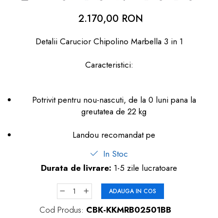
dopuri de urechi
2.170,00 RON
Produse îngrijire copii
Detalii Carucior Chipolino Marbella 3 in 1
Igiena copii
Caracteristici:
Potrivit pentru nou-nascuti, de la 0 luni pana la
greutatea de 22 kg
Landou recomandat pe
In Stoc
Durata de livrare:
1-5 zile lucratoare
ADAUGA IN COS
Cod Produs:
CBK-KKMRB02501BB