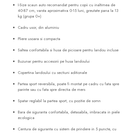
I-Size scaun auto recomandat pentru copii cu inaltimea de
40-87 cm, varsta aproximativa 0-15 luni, greutate pana la 13
kg (grupa 0+)
Cadru usor, din aluminiu
Pliere usoara si compacta
Saltea confortabila si husa de picioare pentru landou incluse
Buzunar pentru accesorii pe husa landoului
Copertina landoului cu sectiuni aditionale
Partea sport reversibila, poate fi montat pe cadru cu fata spre
parinte sau cu fata spre directia de mers
Spatar reglabil la partea sport, cu pozitie de somn
Bara de siguranta confortabila, detasabila, imbracata in piele
ecologica
Centura de siguranta cu sistem de prindere in 5 puncte, cu