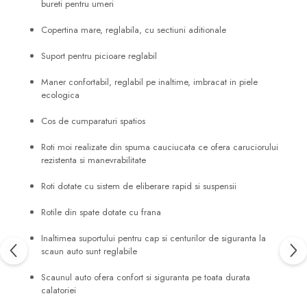
bureti pentru umeri
Copertina mare, reglabila, cu sectiuni aditionale
Suport pentru picioare reglabil
Maner confortabil, reglabil pe inaltime, imbracat in piele
ecologica
Cos de cumparaturi spatios
Roti moi realizate din spuma cauciucata ce ofera caruciorului
rezistenta si manevrabilitate
Roti dotate cu sistem de eliberare rapid si suspensii
Rotile din spate dotate cu frana
Inaltimea suportului pentru cap si centurilor de siguranta la
scaun auto sunt reglabile
Scaunul auto ofera confort si siguranta pe toata durata
calatoriei