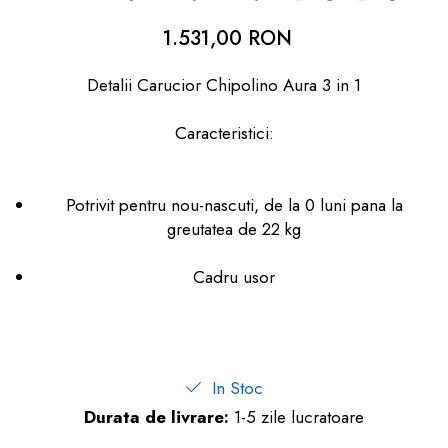
dopuri de urechi
1.531,00 RON
Produse îngrijire copii
Detalii Carucior Chipolino Aura 3 in 1
Igiena copii
Caracteristici:
Potrivit pentru nou-nascuti, de la 0 luni pana la
greutatea de 22 kg
Cadru usor
In Stoc
Durata de livrare:
1-5 zile lucratoare