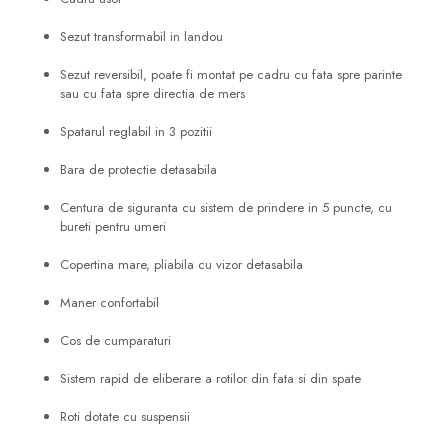
Sezut transformabil in landou
Sezut reversibil, poate fi montat pe cadru cu fata spre parinte
sau cu fata spre directia de mers
Spatarul reglabil in 3 pozitii
Bara de protectie detasabila
Centura de siguranta cu sistem de prindere in 5 puncte, cu
bureti pentru umeri
Copertina mare, pliabila cu vizor detasabila
Maner confortabil
Cos de cumparaturi
Sistem rapid de eliberare a rotilor din fata si din spate
Roti dotate cu suspensii