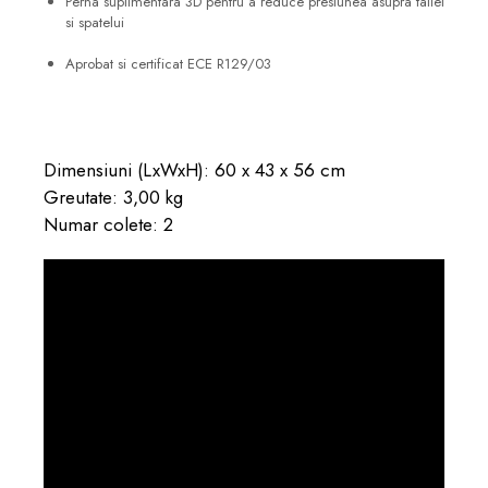
Perna suplimentara 3D pentru a reduce presiunea asupra taliei
si spatelui
Aprobat si certificat ECE R129/03
Dimensiuni (LxWxH): 60 x 43 x 56 cm
Greutate: 3,00 kg
Numar colete: 2