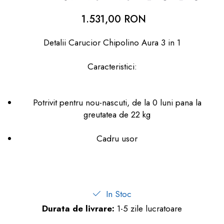
dopuri de urechi
1.531,00 RON
Produse îngrijire copii
Detalii Carucior Chipolino Aura 3 in 1
Igiena copii
Caracteristici:
Potrivit pentru nou-nascuti, de la 0 luni pana la
greutatea de 22 kg
Cadru usor
In Stoc
Durata de livrare:
1-5 zile lucratoare