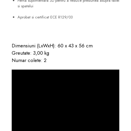
Perna suplimentara 3D pentru a reduce presiunea asupra taliei
si spatelui
Aprobat si certificat ECE R129/03
Dimensiuni (LxWxH): 60 x 43 x 56 cm
Greutate: 3,00 kg
Numar colete: 2