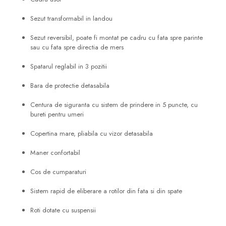
Sezut transformabil in landou
Sezut reversibil, poate fi montat pe cadru cu fata spre parinte
sau cu fata spre directia de mers
Spatarul reglabil in 3 pozitii
Bara de protectie detasabila
Centura de siguranta cu sistem de prindere in 5 puncte, cu
bureti pentru umeri
Copertina mare, pliabila cu vizor detasabila
Maner confortabil
Cos de cumparaturi
Sistem rapid de eliberare a rotilor din fata si din spate
Roti dotate cu suspensii