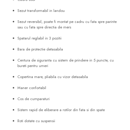
Sezut transformabil in landou
Sezut reversibil, poate fi montat pe cadru cu fata spre parinte
sau cu fata spre directia de mers
Spatarul reglabil in 3 pozitii
Bara de protectie detasabila
Centura de siguranta cu sistem de prindere in 5 puncte, cu
bureti pentru umeri
Copertina mare, pliabila cu vizor detasabila
Maner confortabil
Cos de cumparaturi
Sistem rapid de eliberare a rotilor din fata si din spate
Roti dotate cu suspensii