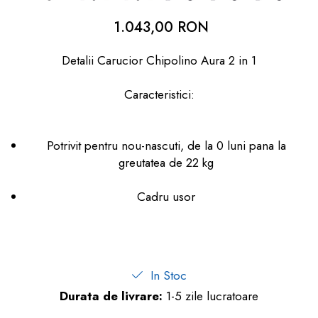
dopuri de urechi
1.043,00 RON
Produse îngrijire copii
Detalii Carucior Chipolino Aura 2 in 1
Igiena copii
Caracteristici:
Potrivit pentru nou-nascuti, de la 0 luni pana la
greutatea de 22 kg
Cadru usor
In Stoc
Durata de livrare:
1-5 zile lucratoare