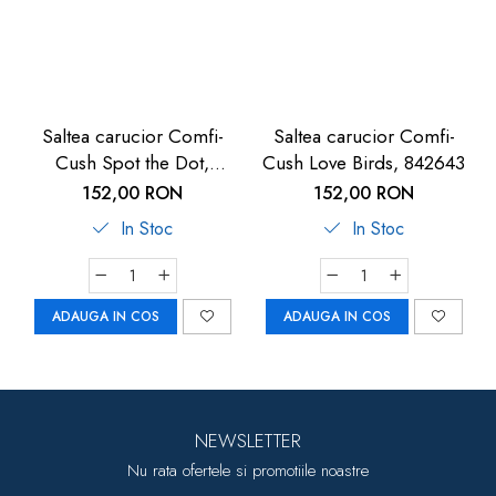
Saltea carucior Comfi-
Saltea carucior Comfi-
Cush Spot the Dot,
Cush Love Birds, 842643
841127
152,00 RON
152,00 RON
In Stoc
In Stoc
ADAUGA IN COS
ADAUGA IN COS
NEWSLETTER
Nu rata ofertele si promotiile noastre