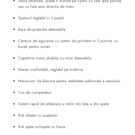
Sezut reversibil, poate fi montat pe cadru cu fata spre parinte
sau cu fata spre directia de mers
Spatarul reglabil in 3 pozitii
Bara de protectie detasabila
Centura de siguranta cu sistem de prindere in 5 puncte, cu
bureti pentru umeri
Copertina mare, pliabila cu vizor detasabila
Maner confortabil, reglabil pe inaltime
Mecanism de blocare pentru stabilitate aditionala a sezutului
Cos de cumparaturi
Sistem rapid de eliberare a rotilor din fata si din spate
Roti dotate cu suspensii
Roti spate echipate cu frana