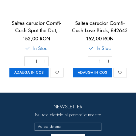
Saltea carucior Comfi-
Saltea carucior Comfi-
Cush Spot the Dot,
Cush Love Birds, 842643
841127
152,00 RON
152,00 RON
In Stoc
In Stoc
ADAUGA IN COS
ADAUGA IN COS
NEWSLETTER
Nu rata ofertele si promotiile noastre