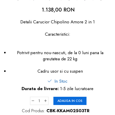
dopuri de urechi
1.138,00 RON
Produse îngrijire copii
Detalii Carucior Chipolino Amore 2 in 1
Igiena copii
Caracteristici:
Potrivit pentru nou-nascuti, de la 0 luni pana la
greutatea de 22 kg
Cadru usor si cu suspen
In Stoc
Durata de livrare:
1-5 zile lucratoare
ADAUGA IN COS
Cod Produs:
CBK-KKAM02503TR