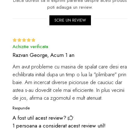
Daca doresti sa iti exprimi parerea despre acest produs
poti adauga un review.
SCRIE UN REVIEW
Achizitie verificata
Razvan George,
Acum 1 an
Am avut probleme cu masina de spalat care desi era
echilibrata initial dupa un timp o lua la "plimbare" prin
baie. Am incercat diverse picioruse de cauciuc dar
astea s-au dovedit cele mai eficiciente. In plus vecinii
de jos, afirma ca zgomotul e mult atenuat.
Raspunde
A fost util acest review?
1 persoana a considerat acest review util!