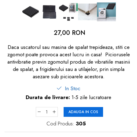
dopuri de urechi
Produse îngrijire copii
Igiena copii
27,00 RON
Daca uscatorul sau masina de spalat trepideaza, stiti ce
zgomot poate provoca acest lucru in casa! Piciorusele
antivibratie previn zgomotul produs de vibratiile masinii
de spalat, a frigiderului sau a utilajelor, prin simpla
asezare sub picioarele acestora.
In Stoc
Durata de livrare:
1-5 zile lucratoare
ADAUGA IN COS
Cod Produs:
305