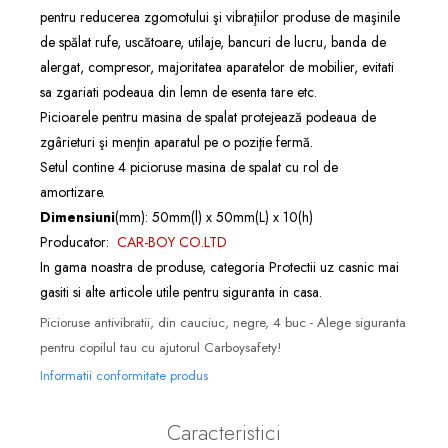
pentru reducerea zgomotului şi vibraţiilor produse de maşinile
de spălat rufe, uscătoare, utilaje, bancuri de lucru, banda de
alergat, compresor, majoritatea aparatelor de mobilier, evitati
sa zgariati podeaua din lemn de esenta tare etc.
Picioarele pentru masina de spalat protejează podeaua de
zgârieturi şi menţin aparatul pe o poziţie fermă.
Setul contine 4 picioruse masina de spalat cu rol de
amortizare.
Dimensiuni
(mm): 50mm(l) x 50mm(L) x 10(h)
Producator:
CAR-BOY CO.LTD
In gama noastra de produse, categoria
Protectii uz casnic
mai
gasiti si alte articole utile pentru siguranta in casa.
Picioruse antivibratii, din cauciuc, negre, 4 buc - Alege siguranta
pentru copilul tau cu ajutorul Carboysafety!
Informatii conformitate produs
Caracteristici