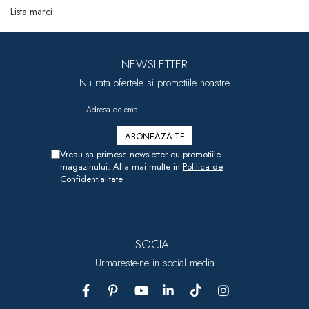
dopuri de urechi
Lista marci
Produse îngrijire copii
Igiena copii
NEWSLETTER
Nu rata ofertele si promotiile noastre
Vreau sa primesc newsletter cu promotiile
magazinului. Afla mai multe in
Politica de
Confidentialitate
SOCIAL
Urmareste-ne in social media